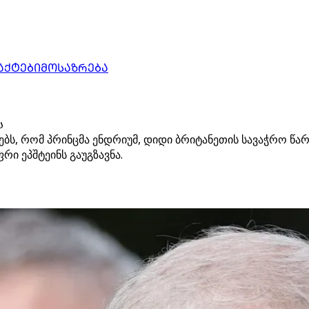
ᲐᲥᲢᲔᲑᲘ
ᲛᲝᲡᲐᲖᲠᲔᲑᲐ
ს
ებს, რომ პრინცმა ენდრიუმ, დიდი ბრიტანეთის სავაჭრო 
ი ეპშტეინს გაუგზავნა.