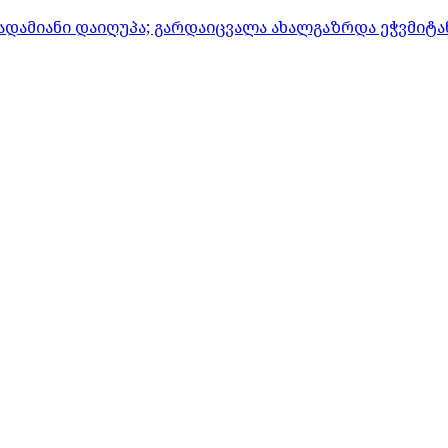
ადამიანი დაიღუპა; გარდაიცვალა ახალგაზრდა ეჭვმიტ