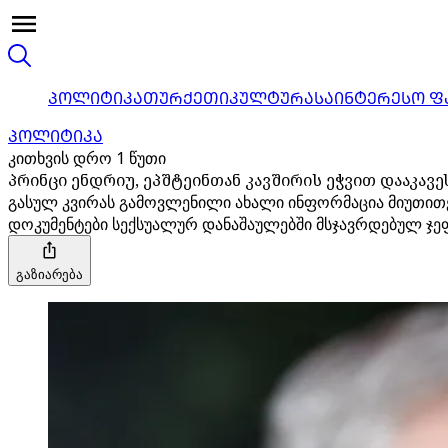
ᲞᲝᲚᲘᲢᲘᲙᲐ
ᲗᲣᲠᲥᲔᲗᲘ
ᲙᲣᲚᲢᲣᲠᲐ
ᲡᲐᲘᲜᲢᲔᲠᲔᲡᲝ Ფ
ᲞᲝᲚᲘᲢᲘᲙᲐ
კითხვის დრო 1 წუთი
პრინცი ენდრიუ, ეპშტეინთან კავშირის ეჭვით დააკავე
გასულ კვირას გამოვლენილი ახალი ინფორმაცია მიუთით
დოკუმენტები სექსუალურ დანაშაულებში მსჯავრდებულ ჯეფრ
გაზიარება