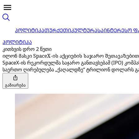
ᲞᲝᲚᲘᲢᲘᲙᲐ
ᲗᲣᲠᲥᲔᲗᲘ
ᲙᲣᲚᲢᲣᲠᲐ
ᲡᲐᲘᲜᲢᲔᲠᲔᲡᲝ Ფ
ᲞᲝᲚᲘᲢᲘᲙᲐ
კითხვის დრო 2 წუთი
ილონ მასკი SpaceX-ის აქციების საჯარო შეთავაზე
SpaceX-ის რეკორდულმა საჯარო განთავსებამ (IPO) კომპა
საერთო ღირებულება „ქაღალდზე“ ტრილიონ დოლარს გა
გაზიარება