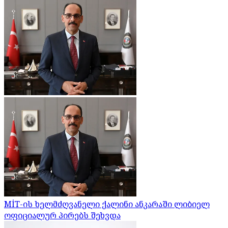
MİT-ის ხელმძღვანელი ქალინი ანკარაში ლიბიელ
ოფიციალურ პირებს შეხვდა