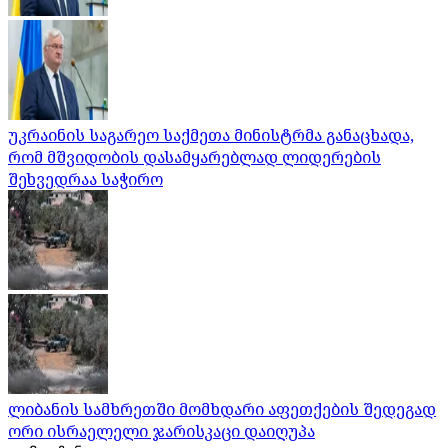
უკრაინის საგარეო საქმეთა მინისტრმა განაცხადა,
რომ მშვიდობის დასამყარებლად ლიდერების
შეხვედრაა საჭირო
ლიბანის სამხრეთში მომხდარი აფეთქების შედეგად
ორი ისრაელელი ჯარისკაცი დაიღუპა