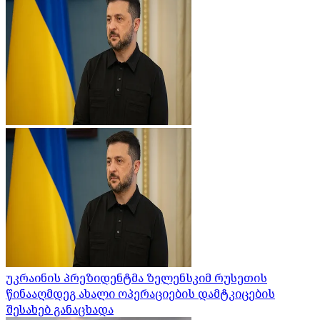
უკრაინის პრეზიდენტმა ზელენსკიმ რუსეთის
წინააღმდეგ ახალი ოპერაციების დამტკიცების
შესახებ განაცხადა