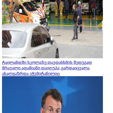
ტაილანდში სკოლაზე თავდასხმის შედეგად
მრავალი ადამიანი დაიღუპა; გარდაიცვალა
ახალგაზრდა ეჭვმიტანილიც