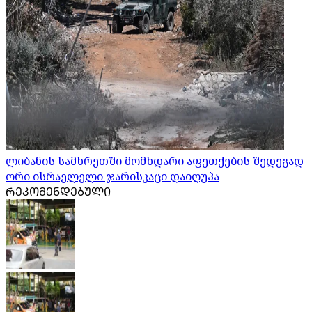
ლიბანის სამხრეთში მომხდარი აფეთქების შედეგად
ორი ისრაელელი ჯარისკაცი დაიღუპა
ᲠᲔᲙᲝᲛᲔᲜᲓᲔᲑᲣᲚᲘ