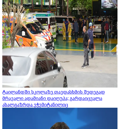
ტაილანდში სკოლაზე თავდასხმის შედეგად
მრავალი ადამიანი დაიღუპა; გარდაიცვალა
ახალგაზრდა ეჭვმიტანილიც