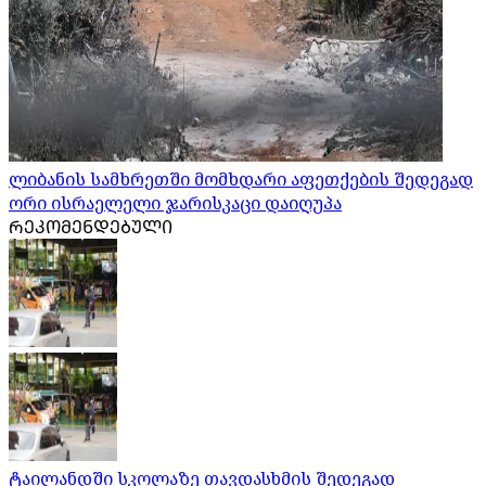
ლიბანის სამხრეთში მომხდარი აფეთქების შედეგად
ორი ისრაელელი ჯარისკაცი დაიღუპა
ᲠᲔᲙᲝᲛᲔᲜᲓᲔᲑᲣᲚᲘ
ტაილანდში სკოლაზე თავდასხმის შედეგად