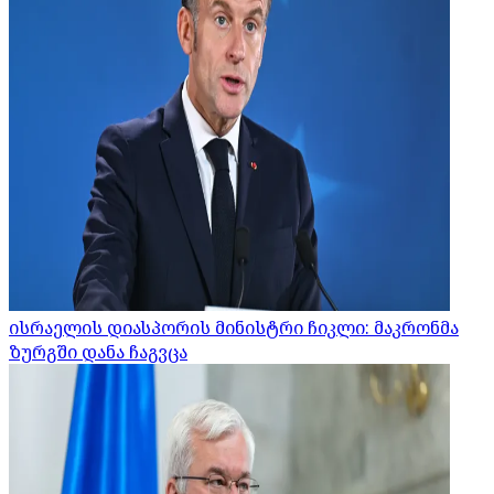
ისრაელის დიასპორის მინისტრი ჩიკლი: მაკრონმა
ზურგში დანა ჩაგვცა