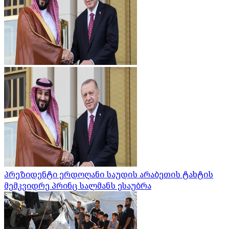
პრეზიდენტი ერდოღანი საუდის არაბეთის ტახტის
მემკვიდრე პრინც სალმანს ესაუბრა