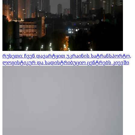
რუსეთი: ჩვენ დავარტყით უკრაინის სატრანსპორტო,
ლოგისტიკურ და სადისტრიბუციო ცენტრებს კიევში