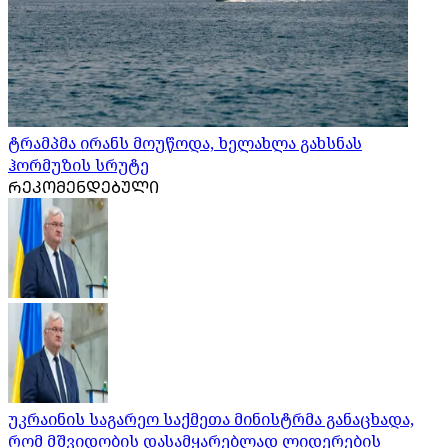
ტრამპმა ირანს მოუწოდა, ხელახლა გახსნას
ჰორმუზის სრუტე
ᲠᲔᲙᲝᲛᲔᲜᲓᲔᲑᲣᲚᲘ
უკრაინის საგარეო საქმეთა მინისტრმა განაცხადა,
რომ მშვიდობის დასამყარებლად ლიდერების