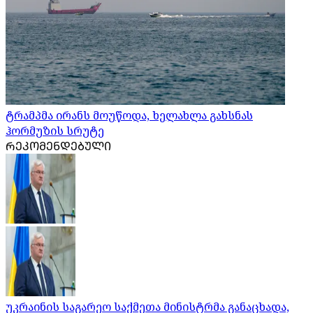
ტრამპმა ირანს მოუწოდა, ხელახლა გახსნას
ჰორმუზის სრუტე
ᲠᲔᲙᲝᲛᲔᲜᲓᲔᲑᲣᲚᲘ
უკრაინის საგარეო საქმეთა მინისტრმა განაცხადა,