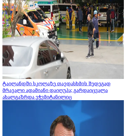
ტაილანდში სკოლაზე თავდასხმის შედეგად
მრავალი ადამიანი დაიღუპა; გარდაიცვალა
ახალგაზრდა ეჭვმიტანილიც