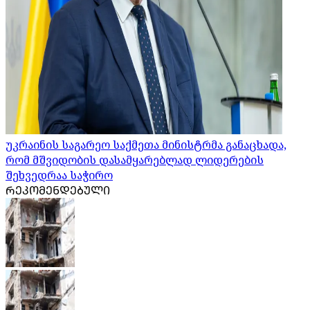
უკრაინის საგარეო საქმეთა მინისტრმა განაცხადა,
რომ მშვიდობის დასამყარებლად ლიდერების
შეხვედრაა საჭირო
ᲠᲔᲙᲝᲛᲔᲜᲓᲔᲑᲣᲚᲘ