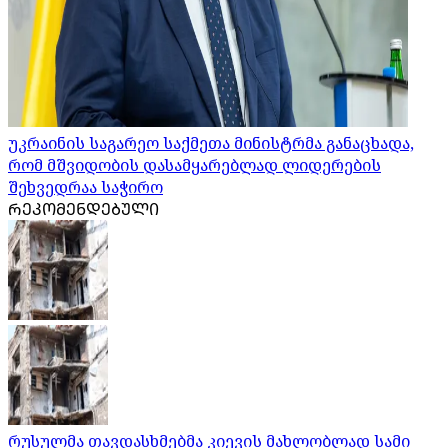
უკრაინის საგარეო საქმეთა მინისტრმა განაცხადა,
რომ მშვიდობის დასამყარებლად ლიდერების
შეხვედრაა საჭირო
ᲠᲔᲙᲝᲛᲔᲜᲓᲔᲑᲣᲚᲘ
რუსულმა თავდასხმებმა კიევის მახლობლად სამი