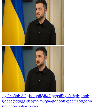
უკრაინის პრეზიდენტმა ზელენსკიმ რუსეთის
წინააღმდეგ ახალი ოპერაციების დამტკიცების
შესახებ განაცხადა