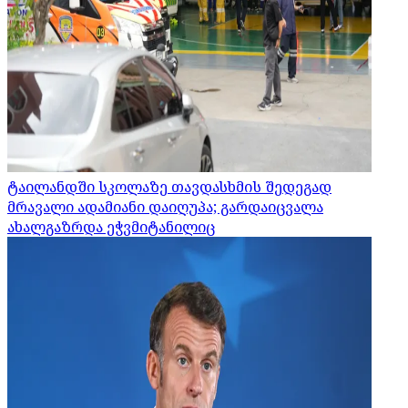
ტაილანდში სკოლაზე თავდასხმის შედეგად
მრავალი ადამიანი დაიღუპა; გარდაიცვალა
ახალგაზრდა ეჭვმიტანილიც