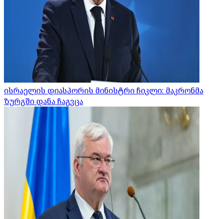
ისრაელის დიასპორის მინისტრი ჩიკლი: მაკრონმა
ზურგში დანა ჩაგვცა