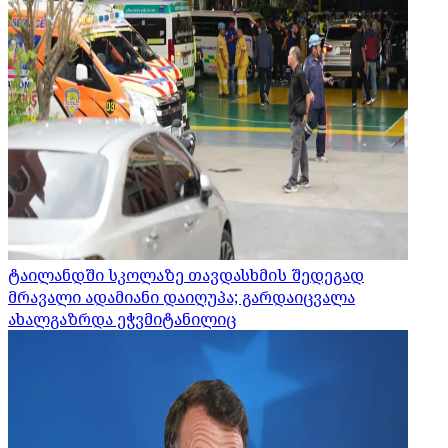
ტაილანდში სკოლაზე თავდასხმის შედეგად
მრავალი ადამიანი დაიღუპა; გარდაიცვალა
ახალგაზრდა ეჭვმიტანილიც