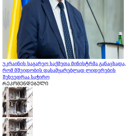
უკრაინის საგარეო საქმეთა მინისტრმა განაცხადა,
რომ მშვიდობის დასამყარებლად ლიდერების
შეხვედრაა საჭირო
ᲠᲔᲙᲝᲛᲔᲜᲓᲔᲑᲣᲚᲘ