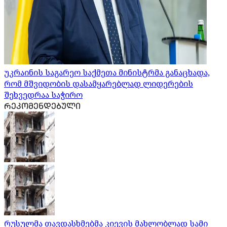
უკრაინის საგარეო საქმეთა მინისტრმა განაცხადა,
რომ მშვიდობის დასამყარებლად ლიდერების
შეხვედრაა საჭირო
ᲠᲔᲙᲝᲛᲔᲜᲓᲔᲑᲣᲚᲘ
რუსულმა თავდასხმებმა კიევის მახლობლად სამი