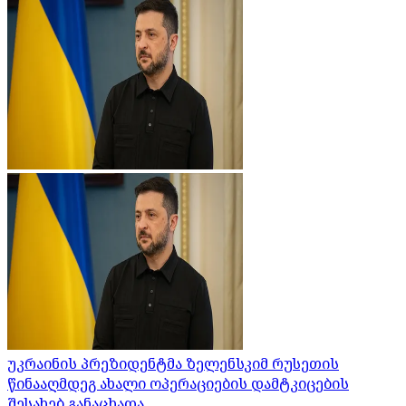
უკრაინის პრეზიდენტმა ზელენსკიმ რუსეთის
წინააღმდეგ ახალი ოპერაციების დამტკიცების
შესახებ განაცხადა