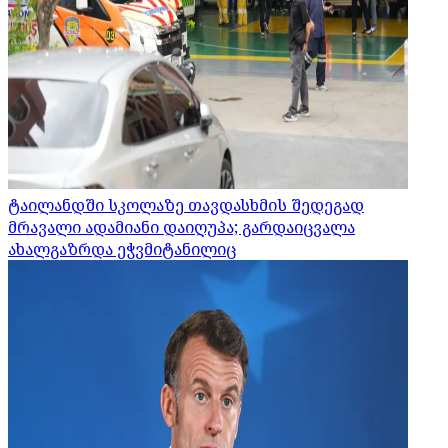
ტაილანდში სკოლაზე თავდასხმის შედეგად
მრავალი ადამიანი დაიღუპა; გარდაიცვალა
ახალგაზრდა ეჭვმიტანილიც