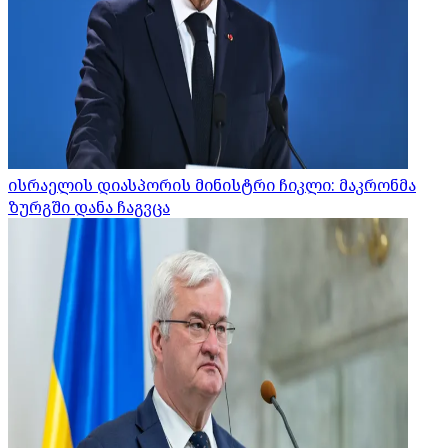
ისრაელის დიასპორის მინისტრი ჩიკლი: მაკრონმა
ზურგში დანა ჩაგვცა