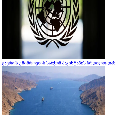
გაეროს უშიშროების საბჭომ პაკისტანის ჩრდილო-დ