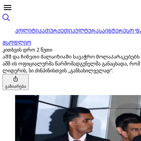
ᲞᲝᲚᲘᲢᲘᲙᲐ
ᲗᲣᲠᲥᲔᲗᲘ
ᲙᲣᲚᲢᲣᲠᲐ
ᲡᲐᲘᲜᲢᲔᲠᲔᲡᲝ Ფ
ᲛᲡᲝᲤᲚᲘᲝ
კითხვის დრო 2 წუთი
აშშ და ჩინეთი მალაიზიაში სავაჭრო მოლაპარაკებებს
აშშ-ის ოფიციალურმა წარმომადგენელმა განაცხადა, რომ ო
ლიდერის, სი ძინპინისთვის „განსახილველად“.
გაზიარება