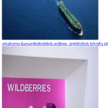
ირანელი მაღალჩინოსნის თქმით, ჰორმუზის სრუტე ი