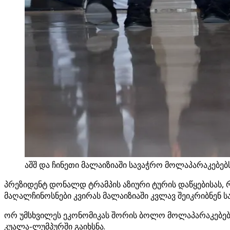
აშშ და ჩინეთი მალაიზიაში სავაჭრო მოლაპარაკებებს
პრეზიდენტ დონალდ ტრამპის აზიური ტურის დაწყებისას, რო
მაღალჩინოსნები კვირას მალაიზიაში კვლავ შეიკრიბნენ 
ორ უმსხვილეს ეკონომიკას შორის ბოლო მოლაპარაკებები შ
კუალა-ლუმპურში გაიხსნა.