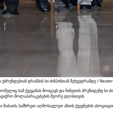
 უბრუნდებიან ტრამპის სი ძინპინთან შეხვედრამდე / Reuter
მელიც სამ ქვეყანას მოიცავს და ჩინეთის პრეზიდენტ სი ძი
სავაჭრო მოლაპარაკებების მეორე დღისთვის.
აბათს, სამხრეთ-აღმოსავლეთ აზიის ქვეყნების ასოციაციის 