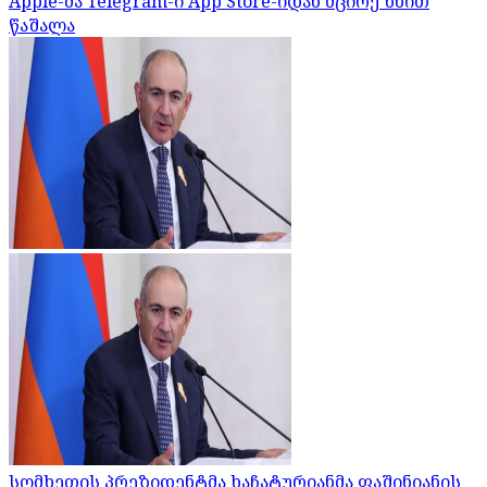
Apple-მა Telegram-ი App Store-იდან მცირე ხნით
წაშალა
სომხეთის პრეზიდენტმა ხაჩატურიანმა ფაშინიანის