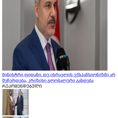
მინისტრი ფიდანი: თუ ისრაელის ექსპანსიონიზმი არ
შეჩერდება, კრიზისი გლობალური გახდება
ᲠᲔᲙᲝᲛᲔᲜᲓᲔᲑᲣᲚᲘ