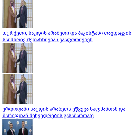
თურქეთი, საუდის არაბეთი და პაკისტანი თავდაცვის
სამმხრივ შეთანხმებას გააფორმებენ
ერდოღანი საუდის არაბეთს ეწვევა სალმანთან და
შარიფთან შეხვედრების გასამართად