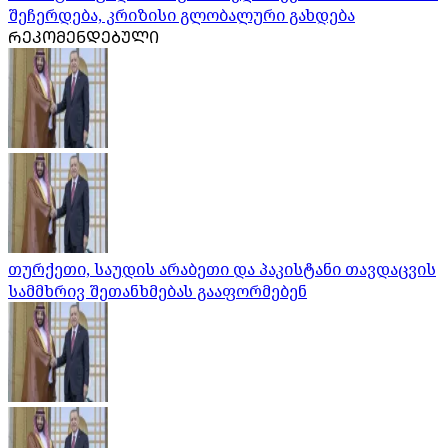
შეჩერდება, კრიზისი გლობალური გახდება
ᲠᲔᲙᲝᲛᲔᲜᲓᲔᲑᲣᲚᲘ
თურქეთი, საუდის არაბეთი და პაკისტანი თავდაცვის
სამმხრივ შეთანხმებას გააფორმებენ