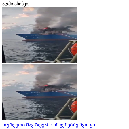
აღმოაჩინეთ
თურქეთი შავ ზღვაში იმ გემებზე მყოფი