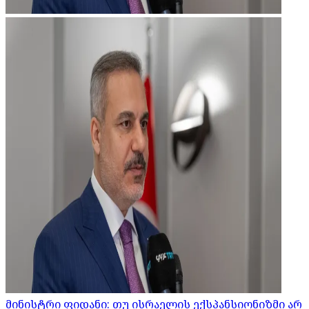
მინისტრი ფიდანი: თუ ისრაელის ექსპანსიონიზმი არ