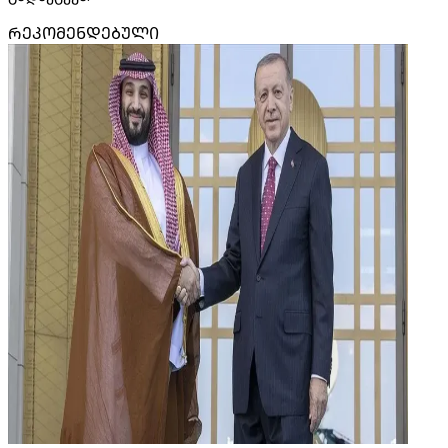
ᲠᲔᲙᲝᲛᲔᲜᲓᲔᲑᲣᲚᲘ