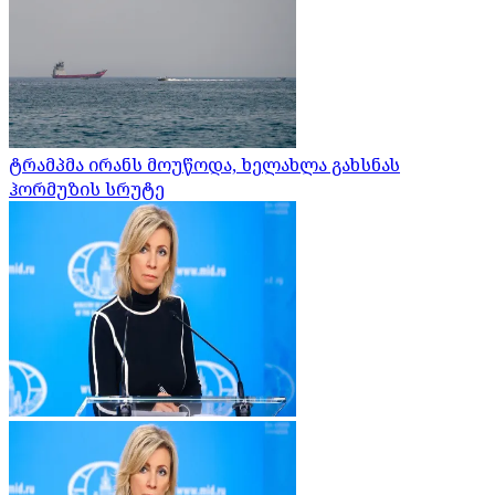
ტრამპმა ირანს მოუწოდა, ხელახლა გახსნას
ჰორმუზის სრუტე