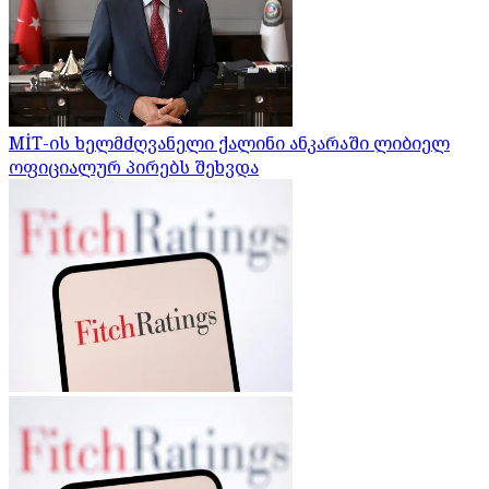
MİT-ის ხელმძღვანელი ქალინი ანკარაში ლიბიელ
ოფიციალურ პირებს შეხვდა