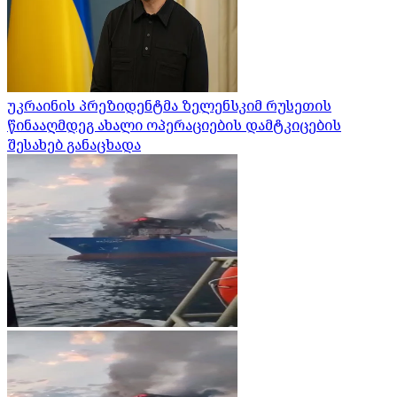
უკრაინის პრეზიდენტმა ზელენსკიმ რუსეთის
წინააღმდეგ ახალი ოპერაციების დამტკიცების
შესახებ განაცხადა