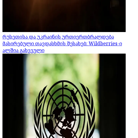
რუსეთისა და უკრაინის ურთიერთბრალდება
მასირებული თავდასხმის შესახებ: Wildberries-ი
ალშია გახვეული