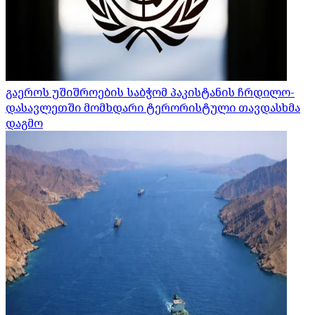
გაეროს უშიშროების საბჭომ პაკისტანის ჩრდილო-
დასავლეთში მომხდარი ტერორისტული თავდასხმა
დაგმო