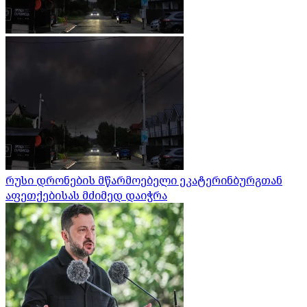
რუსი დრონების მწარმოებელი ეკატერინბურგთან
აფეთქებისას მძიმედ დაიჭრა