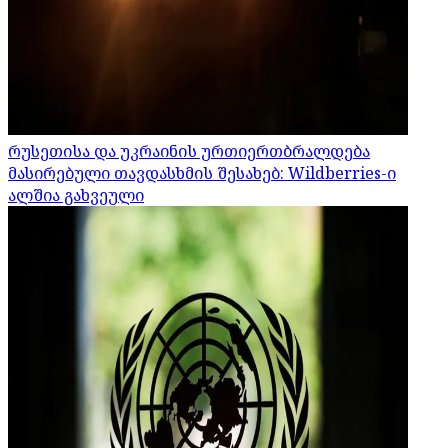
რუსეთისა და უკრაინის ურთიერთბრალდება
მასირებული თავდასხმის შესახებ: Wildberries-ი
ალშია გახვეული