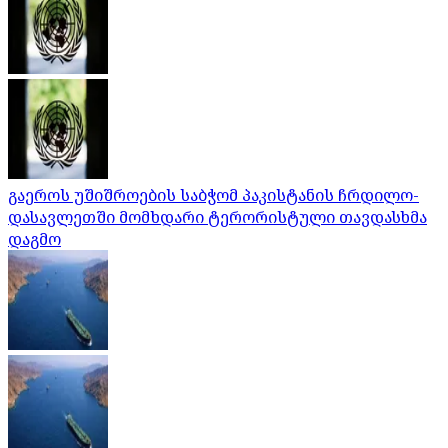
გაეროს უშიშროების საბჭომ პაკისტანის ჩრდილო-
დასავლეთში მომხდარი ტერორისტული თავდასხმა
დაგმო