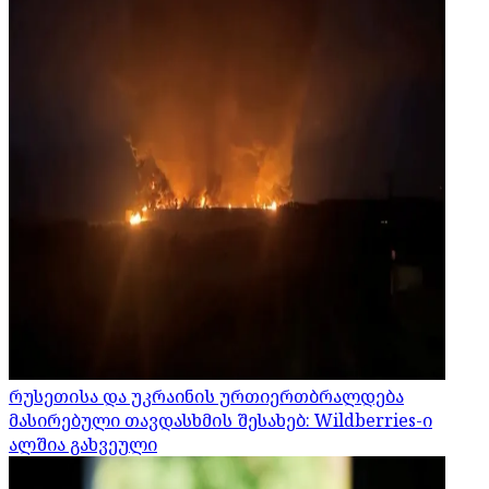
რუსეთისა და უკრაინის ურთიერთბრალდება
მასირებული თავდასხმის შესახებ: Wildberries-ი
ალშია გახვეული