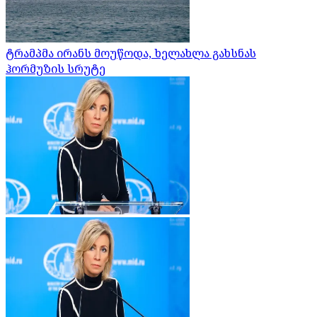
ტრამპმა ირანს მოუწოდა, ხელახლა გახსნას
ჰორმუზის სრუტე