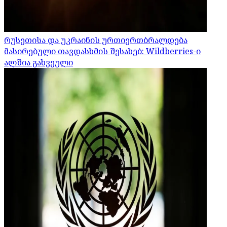
რუსეთისა და უკრაინის ურთიერთბრალდება
მასირებული თავდასხმის შესახებ: Wildberries-ი
ალშია გახვეული