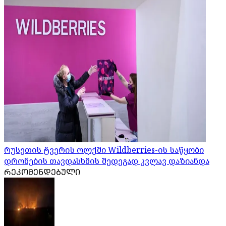
რუსეთის ტვერის ოლქში Wildberries-ის საწყობი
დრონების თავდასხმის შედეგად კვლავ დაზიანდა
ᲠᲔᲙᲝᲛᲔᲜᲓᲔᲑᲣᲚᲘ