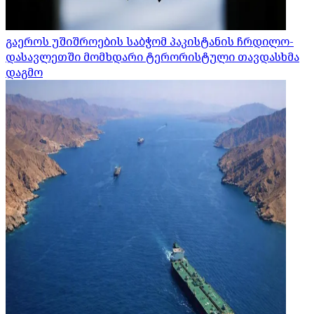
გაეროს უშიშროების საბჭომ პაკისტანის ჩრდილო-
დასავლეთში მომხდარი ტერორისტული თავდასხმა
დაგმო