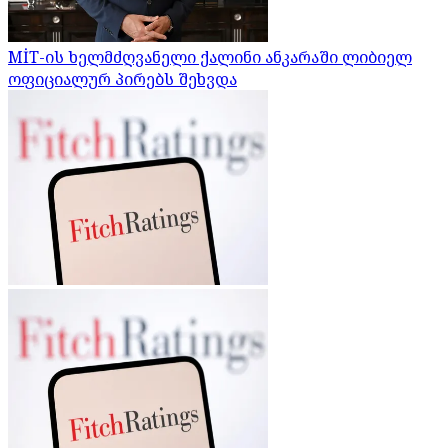
MİT-ის ხელმძღვანელი ქალინი ანკარაში ლიბიელ
ოფიციალურ პირებს შეხვდა