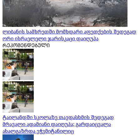
ლიბანის სამხრეთში მომხდარი აფეთქების შედეგად
ორი ისრაელელი ჯარისკაცი დაიღუპა
ᲠᲔᲙᲝᲛᲔᲜᲓᲔᲑᲣᲚᲘ
ტაილანდში სკოლაზე თავდასხმის შედეგად
მრავალი ადამიანი დაიღუპა; გარდაიცვალა
ახალგაზრდა ეჭვმიტანილიც