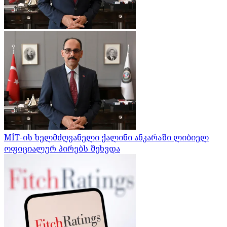
MİT-ის ხელმძღვანელი ქალინი ანკარაში ლიბიელ
ოფიციალურ პირებს შეხვდა