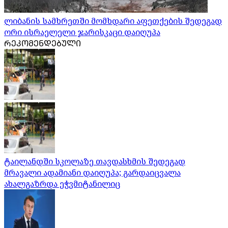
ლიბანის სამხრეთში მომხდარი აფეთქების შედეგად
ორი ისრაელელი ჯარისკაცი დაიღუპა
ᲠᲔᲙᲝᲛᲔᲜᲓᲔᲑᲣᲚᲘ
ტაილანდში სკოლაზე თავდასხმის შედეგად
მრავალი ადამიანი დაიღუპა; გარდაიცვალა
ახალგაზრდა ეჭვმიტანილიც