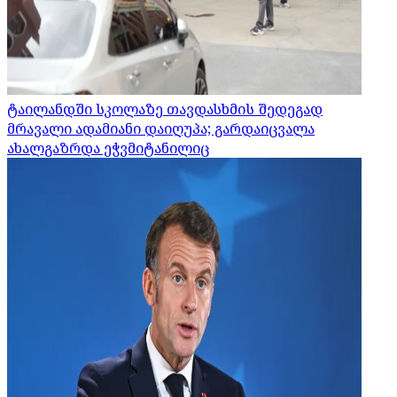
ტაილანდში სკოლაზე თავდასხმის შედეგად
მრავალი ადამიანი დაიღუპა; გარდაიცვალა
ახალგაზრდა ეჭვმიტანილიც