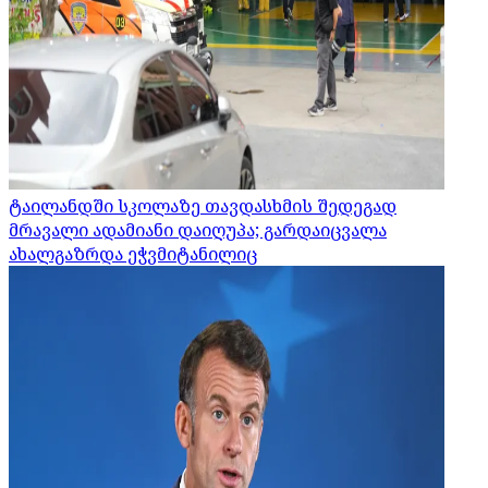
ტაილანდში სკოლაზე თავდასხმის შედეგად
მრავალი ადამიანი დაიღუპა; გარდაიცვალა
ახალგაზრდა ეჭვმიტანილიც