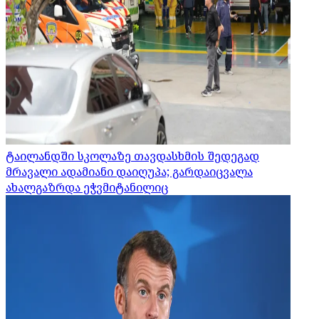
ტაილანდში სკოლაზე თავდასხმის შედეგად
მრავალი ადამიანი დაიღუპა; გარდაიცვალა
ახალგაზრდა ეჭვმიტანილიც