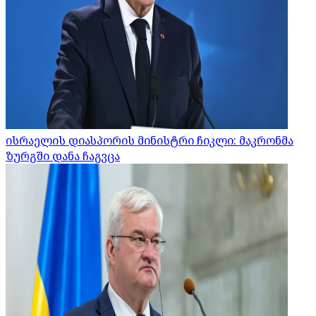
ისრაელის დიასპორის მინისტრი ჩიკლი: მაკრონმა
ზურგში დანა ჩაგვცა