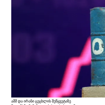
აშშ და ირანი ცეცხლის შეწყვეტაზე