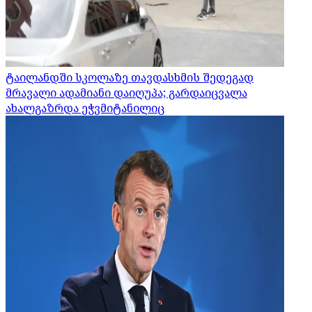
ტაილანდში სკოლაზე თავდასხმის შედეგად
მრავალი ადამიანი დაიღუპა; გარდაიცვალა
ახალგაზრდა ეჭვმიტანილიც