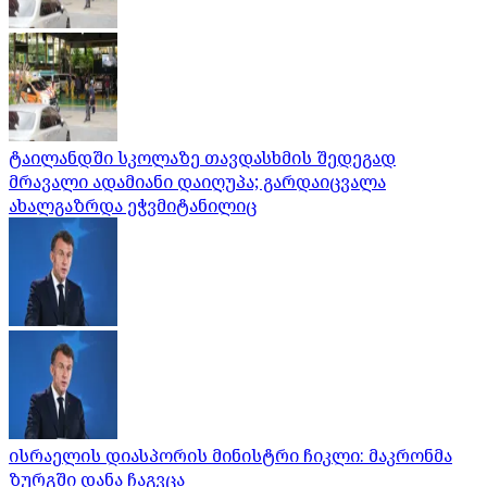
ტაილანდში სკოლაზე თავდასხმის შედეგად
მრავალი ადამიანი დაიღუპა; გარდაიცვალა
ახალგაზრდა ეჭვმიტანილიც
ისრაელის დიასპორის მინისტრი ჩიკლი: მაკრონმა
ზურგში დანა ჩაგვცა