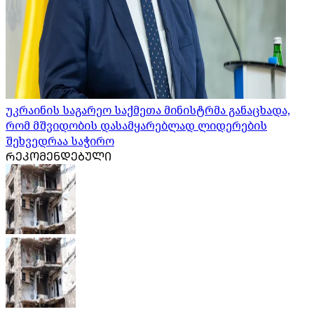
უკრაინის საგარეო საქმეთა მინისტრმა განაცხადა,
რომ მშვიდობის დასამყარებლად ლიდერების
შეხვედრაა საჭირო
ᲠᲔᲙᲝᲛᲔᲜᲓᲔᲑᲣᲚᲘ