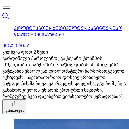
ᲞᲝᲚᲘᲢᲘᲙᲐ
ᲗᲣᲠᲥᲔᲗᲘ
ᲙᲣᲚᲢᲣᲠᲐ
ᲡᲐᲘᲜᲢᲔᲠᲔᲡᲝ
ᲤᲐᲥᲢᲔᲑᲘ
ᲛᲝᲡᲐᲖᲠᲔᲑᲐ
ᲞᲝᲚᲘᲢᲘᲙᲐ
კითხვის დრო 2 წუთი
კარდინალი პაროლინი: „ვატიკანი ტრამპის
‘მშვიდობის საბჭოში’ მონაწილეობას არ მიიღებს“
ვატიკანის უმაღლესი დიპლომატიური წარმომადგენელი
აცხადებს: „საერთაშორისო დონეზე კრიზისული
სიტუაციების მართვა, უპირველეს ყოვლისა, გაერომ უნდა
განახორციელოს. ეს არის ერთ-ერთი საკითხი,
რომელზეც ჩვენ დაჟინებით ვამახვილებთ ყურადღებას“.
გაზიარება