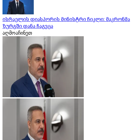
ისრაელის დიასპორის მინისტრი ჩიკლი: მაკრონმა
ზურგში დანა ჩაგვცა
აღმოაჩინეთ