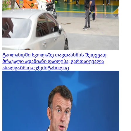
ტაილანდში სკოლაზე თავდასხმის შედეგად
მრავალი ადამიანი დაიღუპა; გარდაიცვალა
ახალგაზრდა ეჭვმიტანილიც