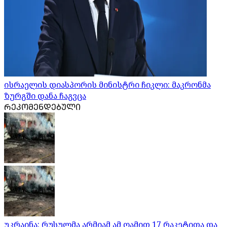
ისრაელის დიასპორის მინისტრი ჩიკლი: მაკრონმა
ზურგში დანა ჩაგვცა
ᲠᲔᲙᲝᲛᲔᲜᲓᲔᲑᲣᲚᲘ
უკრაინა: რუსულმა არმიამ ამ ღამით 17 რაკეტითა და