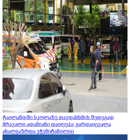
ტაილანდში სკოლაზე თავდასხმის შედეგად
მრავალი ადამიანი დაიღუპა; გარდაიცვალა
ახალგაზრდა ეჭვმიტანილიც