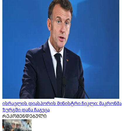
ისრაელის დიასპორის მინისტრი ჩიკლი: მაკრონმა
ზურგში დანა ჩაგვცა
ᲠᲔᲙᲝᲛᲔᲜᲓᲔᲑᲣᲚᲘ