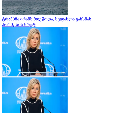
ტრამპმა ირანს მოუწოდა, ხელახლა გახსნას
ჰორმუზის სრუტე