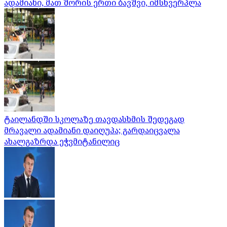
ადამიანი, მათ შორის ერთი ბავშვი, იმსხვერპლა
ტაილანდში სკოლაზე თავდასხმის შედეგად
მრავალი ადამიანი დაიღუპა; გარდაიცვალა
ახალგაზრდა ეჭვმიტანილიც