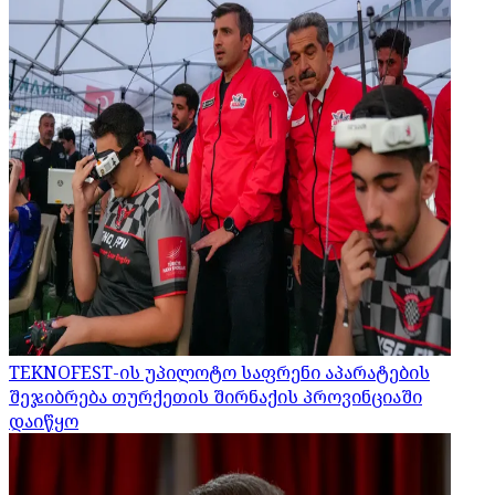
TEKNOFEST-ის უპილოტო საფრენი აპარატების
შეჯიბრება თურქეთის შირნაქის პროვინციაში
დაიწყო