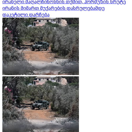
ირანელი მაღალჩინოსნის თქმით, ჰორმუზის სრუტე
ირანის მიმართ მუქარების დასრულებამდე
დაკეტილი დარჩება