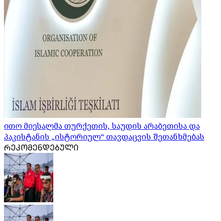
ითო მიესალმა თურქეთის, საუდის არაბეთისა და
პაკისტანის „ისტორიულ“ თავდაცვის შეთანხმებას
ᲠᲔᲙᲝᲛᲔᲜᲓᲔᲑᲣᲚᲘ