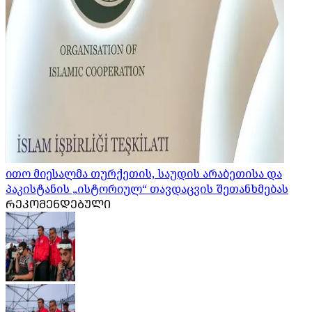
ითო მიესალმა თურქეთის, საუდის არაბეთისა და
პაკისტანის „ისტორიულ“ თავდაცვის შეთანხმებას
ᲠᲔᲙᲝᲛᲔᲜᲓᲔᲑᲣᲚᲘ