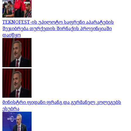
TEKNOFEST-ის უპილოტო საფრენი აპარატების
შეჯიბრება თურქეთის შირნაქის პროვინციაში
დაიწყო
მინისტრი ფიდანი ფრანგ და გერმანელ კოლეგებს
ესუბრა