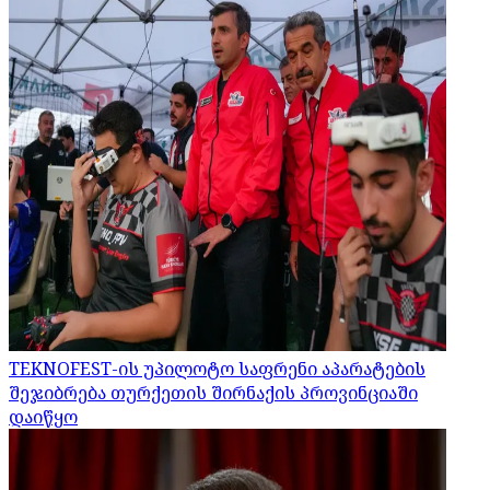
TEKNOFEST-ის უპილოტო საფრენი აპარატების
შეჯიბრება თურქეთის შირნაქის პროვინციაში
დაიწყო