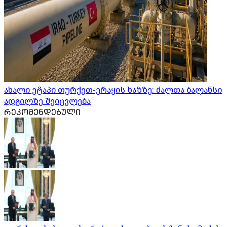
ახალი ეტაპი თურქეთ-ერაყის ხაზზე: ძალთა ბალანსი
ადგილზე შეიცვლება
ᲠᲔᲙᲝᲛᲔᲜᲓᲔᲑᲣᲚᲘ