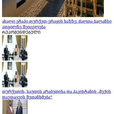
ახალი ეტაპი თურქეთ-ერაყის ხაზზე: ძალთა ბალანსი
ადგილზე შეიცვლება
ᲠᲔᲙᲝᲛᲔᲜᲓᲔᲑᲣᲚᲘ
თურქეთის, საუდის არაბეთისა და პაკისტანის „მექის
თავდაცვის შეთანხმება“