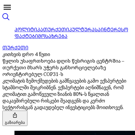
ᲞᲝᲚᲘᲢᲘᲙᲐ
ᲗᲣᲠᲥᲔᲗᲘ
ᲙᲣᲚᲢᲣᲠᲐ
ᲡᲐᲘᲜᲢᲔᲠᲔᲡᲝ
ᲤᲐᲥᲢᲔᲑᲘ
ᲛᲝᲡᲐᲖᲠᲔᲑᲐ
ᲗᲣᲠᲥᲔᲗᲘ
კითხვის დრო 4 წუთი
წყლის უსაფრთხოება დღის წესრიგის ცენტრშია –
თურქეთი მხარს უჭერს განხორციელებაზე
ორიენტირებულ COP31-ს
კლიმატის ზემოქმედების გამწვავების გამო ექსპერტები
სტამბოლში შეიკრიბნენ. ექსპერტები აღნიშნავენ, რომ
კლიმატით გამოწვეული ზიანის 80%-ს წყალთან
დაკავშირებული რისკები შეადგენს და კერძო
სექტორისგან გადაუდებელ ინვესტიციებს მოითხოვენ.
გაზიარება