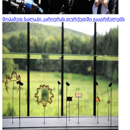
მოჰამედ სალაჰი კარიერას თურქეთში გააგრძელებს