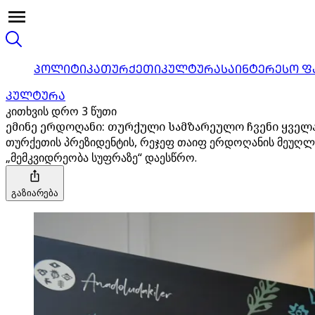
ᲞᲝᲚᲘᲢᲘᲙᲐ
ᲗᲣᲠᲥᲔᲗᲘ
ᲙᲣᲚᲢᲣᲠᲐ
ᲡᲐᲘᲜᲢᲔᲠᲔᲡᲝ Ფ
ᲙᲣᲚᲢᲣᲠᲐ
კითხვის დრო 3 წუთი
ემინე ერდოღანი: თურქული სამზარეულო ჩვენი ყვე
თურქეთის პრეზიდენტის, რეჯეფ თაიფ ერდოღანის მეუღლ
„მემკვიდრეობა სუფრაზე“ დაესწრო.
გაზიარება