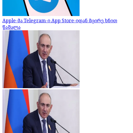
Apple-მა Telegram-ი App Store-იდან მცირე ხნით
წაშალა