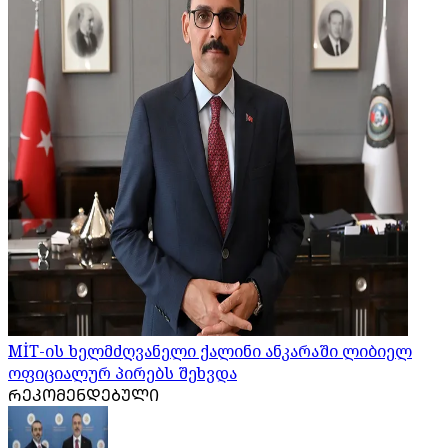
MİT-ის ხელმძღვანელი ქალინი ანკარაში ლიბიელ
ოფიციალურ პირებს შეხვდა
ᲠᲔᲙᲝᲛᲔᲜᲓᲔᲑᲣᲚᲘ