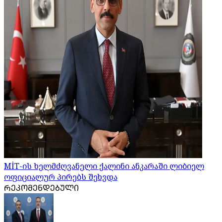
MİT-ის ხელმძღვანელი ქალინი ანკარაში ლიბიელ
ოფიციალურ პირებს შეხვდა
ᲠᲔᲙᲝᲛᲔᲜᲓᲔᲑᲣᲚᲘ