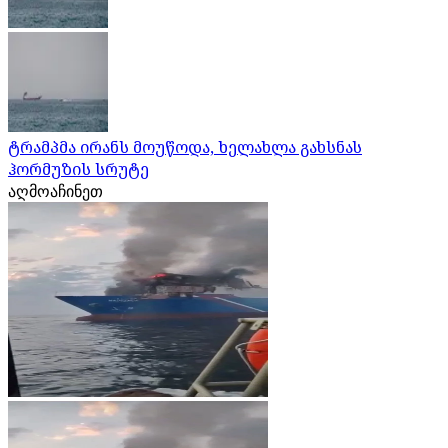
ტრამპმა ირანს მოუწოდა, ხელახლა გახსნას
ჰორმუზის სრუტე
აღმოაჩინეთ