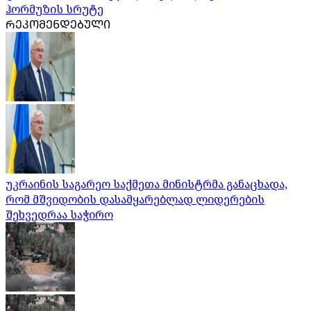
ჰორმუზის სრუტე
ᲠᲔᲙᲝᲛᲔᲜᲓᲔᲑᲣᲚᲘ
უკრაინის საგარეო საქმეთა მინისტრმა განაცხადა,
რომ მშვიდობის დასამყარებლად ლიდერების
შეხვედრაა საჭირო