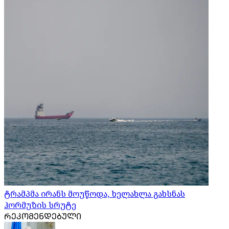
ტრამპმა ირანს მოუწოდა, ხელახლა გახსნას
ჰორმუზის სრუტე
ᲠᲔᲙᲝᲛᲔᲜᲓᲔᲑᲣᲚᲘ