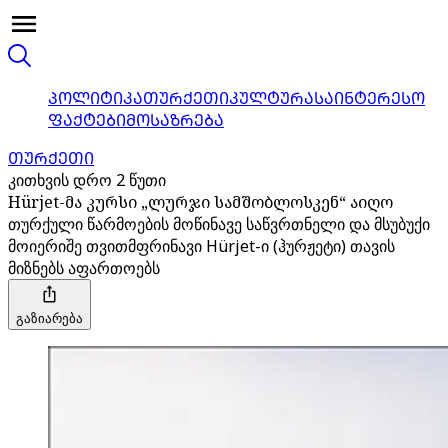
ᲞᲝᲚᲘᲢᲘᲙᲐ
ᲗᲣᲠᲥᲔᲗᲘ
ᲙᲣᲚᲢᲣᲠᲐ
ᲡᲐᲘᲜᲢᲔᲠᲔᲡᲝ
ᲤᲐᲥᲢᲔᲑᲘ
ᲛᲝᲡᲐᲖᲠᲔᲑᲐ
ᲗᲣᲠᲥᲔᲗᲘ
კითხვის დრო 2 წუთი
Hürjet-მა კურსი „ლურჯი სამშობლოსკენ“ აიღო
თურქული წარმოების მოწინავე საწვრთნელი და მსუბუქი
მოიერიშე თვითმფრინავი Hürjet-ი (ჰურჟეტი) თავის
მიზნებს აფართოებს
გაზიარება