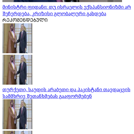
მინისტრი ფიდანი: თუ ისრაელის ექსპანსიონიზმი არ
შეჩერდება, კრიზისი გლობალური გახდება
ᲠᲔᲙᲝᲛᲔᲜᲓᲔᲑᲣᲚᲘ
თურქეთი, საუდის არაბეთი და პაკისტანი თავდაცვის
სამმხრივ შეთანხმებას გააფორმებენ