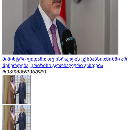
მინისტრი ფიდანი: თუ ისრაელის ექსპანსიონიზმი არ
შეჩერდება, კრიზისი გლობალური გახდება
ᲠᲔᲙᲝᲛᲔᲜᲓᲔᲑᲣᲚᲘ