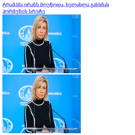
ტრამპმა ირანს მოუწოდა, ხელახლა გახსნას
ჰორმუზის სრუტე