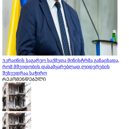
უკრაინის საგარეო საქმეთა მინისტრმა განაცხადა,
რომ მშვიდობის დასამყარებლად ლიდერების
შეხვედრაა საჭირო
ᲠᲔᲙᲝᲛᲔᲜᲓᲔᲑᲣᲚᲘ