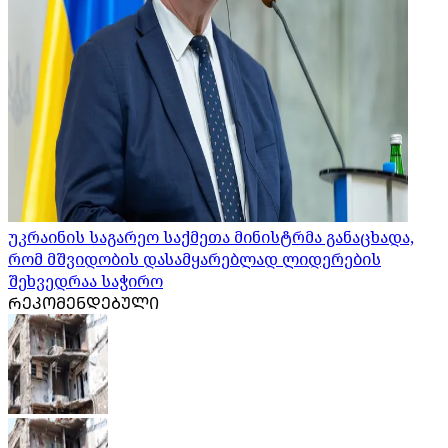
უკრაინის საგარეო საქმეთა მინისტრმა განაცხადა,
რომ მშვიდობის დასამყარებლად ლიდერების
შეხვედრაა საჭირო
ᲠᲔᲙᲝᲛᲔᲜᲓᲔᲑᲣᲚᲘ