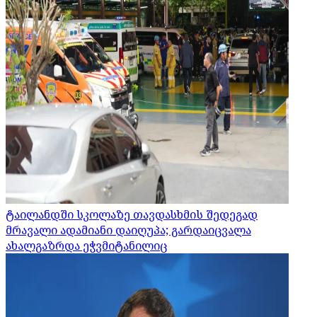
ტაილანდში სკოლაზე თავდასხმის შედეგად
მრავალი ადამიანი დაიღუპა; გარდაიცვალა
ახალგაზრდა ეჭვმიტანილიც