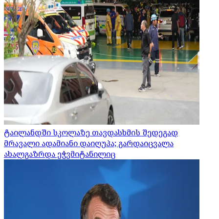
ტაილანდში სკოლაზე თავდასხმის შედეგად
მრავალი ადამიანი დაიღუპა; გარდაიცვალა
ახალგაზრდა ეჭვმიტანილიც