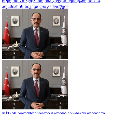
რუსეთის თავდასხმებმა კიევის შემოგარენში 14
ადამიანის სიკვდილი გამოიწვია
MİT-ის ხელმძღვანელი ქალინი ანკარაში ლიბიელ