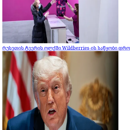
რუსეთის ტვერის ოლქში Wildberries-ის საწყობი დრ