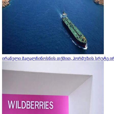
ირანელი მაღალჩინოსნის თქმით, ჰორმუზის სრუტე ი