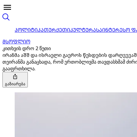
ᲞᲝᲚᲘᲢᲘᲙᲐ
ᲗᲣᲠᲥᲔᲗᲘ
ᲙᲣᲚᲢᲣᲠᲐ
ᲡᲐᲘᲜᲢᲔᲠᲔᲡᲝ Ფ
ᲛᲡᲝᲤᲚᲘᲝ
კითხვის დრო 2 წუთი
ირანმა აშშ და ისრაელი გაეროს წესდების დარღვევა
თეირანმა განაცხადა, რომ ერთობლივმა თავდასხმამ ძირი
გააფრთხილა.
გაზიარება