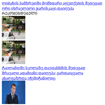
ლიბანის სამხრეთში მომხდარი აფეთქების შედეგად
ორი ისრაელელი ჯარისკაცი დაიღუპა
ᲠᲔᲙᲝᲛᲔᲜᲓᲔᲑᲣᲚᲘ
ტაილანდში სკოლაზე თავდასხმის შედეგად
მრავალი ადამიანი დაიღუპა; გარდაიცვალა
ახალგაზრდა ეჭვმიტანილიც