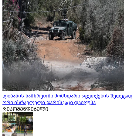
ლიბანის სამხრეთში მომხდარი აფეთქების შედეგად
ორი ისრაელელი ჯარისკაცი დაიღუპა
ᲠᲔᲙᲝᲛᲔᲜᲓᲔᲑᲣᲚᲘ