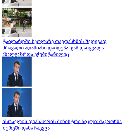
ტაილანდში სკოლაზე თავდასხმის შედეგად
მრავალი ადამიანი დაიღუპა; გარდაიცვალა
ახალგაზრდა ეჭვმიტანილიც
ისრაელის დიასპორის მინისტრი ჩიკლი: მაკრონმა
ზურგში დანა ჩაგვცა