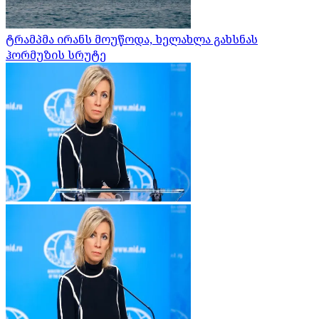
ტრამპმა ირანს მოუწოდა, ხელახლა გახსნას
ჰორმუზის სრუტე