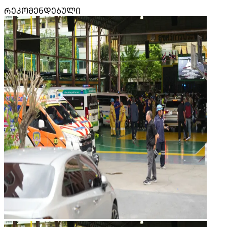
ᲠᲔᲙᲝᲛᲔᲜᲓᲔᲑᲣᲚᲘ