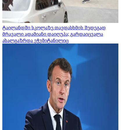
ტაილანდში სკოლაზე თავდასხმის შედეგად
მრავალი ადამიანი დაიღუპა; გარდაიცვალა
ახალგაზრდა ეჭვმიტანილიც