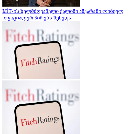
MİT-ის ხელმძღვანელი ქალინი ანკარაში ლიბიელ
ოფიციალურ პირებს შეხვდა