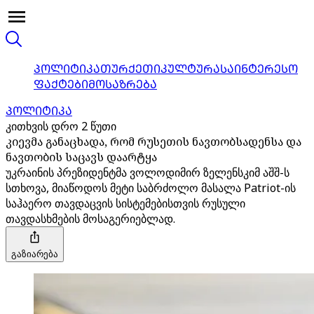
ᲞᲝᲚᲘᲢᲘᲙᲐ
ᲗᲣᲠᲥᲔᲗᲘ
ᲙᲣᲚᲢᲣᲠᲐ
ᲡᲐᲘᲜᲢᲔᲠᲔᲡᲝ
ᲤᲐᲥᲢᲔᲑᲘ
ᲛᲝᲡᲐᲖᲠᲔᲑᲐ
ᲞᲝᲚᲘᲢᲘᲙᲐ
კითხვის დრო 2 წუთი
კიევმა განაცხადა, რომ რუსეთის ნავთობსადენსა და
ნავთობის საცავს დაარტყა
უკრაინის პრეზიდენტმა ვოლოდიმირ ზელენსკიმ აშშ-ს
სთხოვა, მიაწოდოს მეტი საბრძოლო მასალა Patriot-ის
საჰაერო თავდაცვის სისტემებისთვის რუსული
თავდასხმების მოსაგერიებლად.
გაზიარება