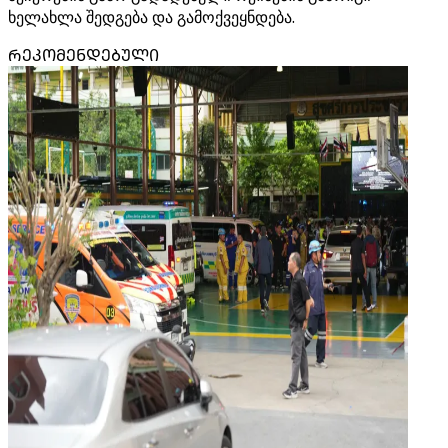
ხელახლა შედგება და გამოქვეყნდება.
ᲠᲔᲙᲝᲛᲔᲜᲓᲔᲑᲣᲚᲘ