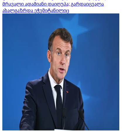
მრავალი ადამიანი დაიღუპა; გარდაიცვალა
ახალგაზრდა ეჭვმიტანილიც