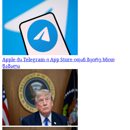
Apple-მა Telegram-ი App Store-იდან მცირე ხნით
წაშალა