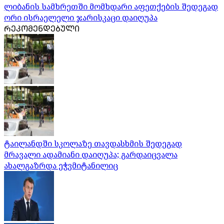
ლიბანის სამხრეთში მომხდარი აფეთქების შედეგად
ორი ისრაელელი ჯარისკაცი დაიღუპა
ᲠᲔᲙᲝᲛᲔᲜᲓᲔᲑᲣᲚᲘ
ტაილანდში სკოლაზე თავდასხმის შედეგად
მრავალი ადამიანი დაიღუპა; გარდაიცვალა
ახალგაზრდა ეჭვმიტანილიც