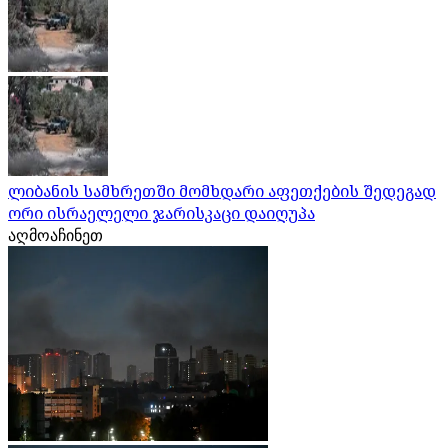
ლიბანის სამხრეთში მომხდარი აფეთქების შედეგად
ორი ისრაელელი ჯარისკაცი დაიღუპა
აღმოაჩინეთ