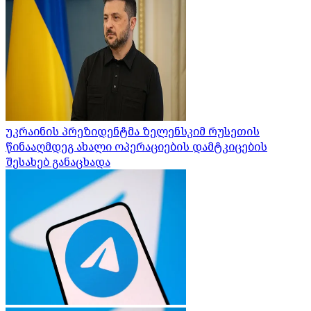
უკრაინის პრეზიდენტმა ზელენსკიმ რუსეთის
წინააღმდეგ ახალი ოპერაციების დამტკიცების
შესახებ განაცხადა