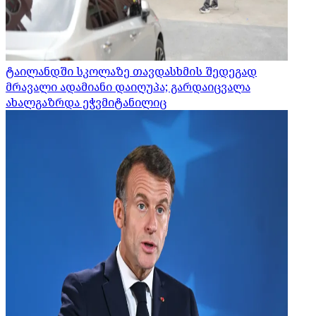
ტაილანდში სკოლაზე თავდასხმის შედეგად
მრავალი ადამიანი დაიღუპა; გარდაიცვალა
ახალგაზრდა ეჭვმიტანილიც