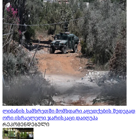
ლიბანის სამხრეთში მომხდარი აფეთქების შედეგად
ორი ისრაელელი ჯარისკაცი დაიღუპა
ᲠᲔᲙᲝᲛᲔᲜᲓᲔᲑᲣᲚᲘ