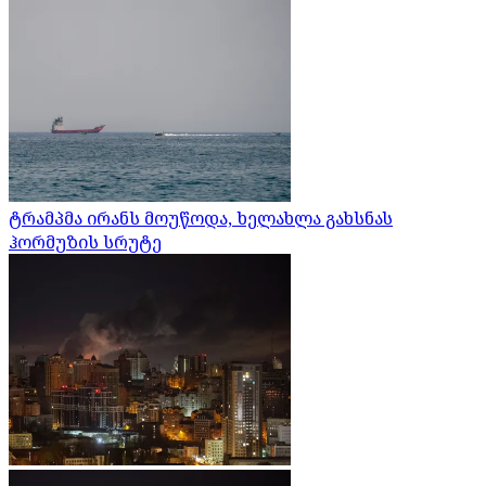
ტრამპმა ირანს მოუწოდა, ხელახლა გახსნას
ჰორმუზის სრუტე