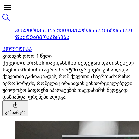
ᲞᲝᲚᲘᲢᲘᲙᲐ
ᲗᲣᲠᲥᲔᲗᲘ
ᲙᲣᲚᲢᲣᲠᲐ
ᲡᲐᲘᲜᲢᲔᲠᲔᲡᲝ
ᲤᲐᲥᲢᲔᲑᲘ
ᲛᲝᲡᲐᲖᲠᲔᲑᲐ
ᲞᲝᲚᲘᲢᲘᲙᲐ
კითხვის დრო 1 წუთი
ქუვეითი: ირანის თავდასხმის შედეგად დაზიანებულ
საერთაშორისო აეროპორტში ფრენები განახლდა
ქუვეითში გამოაცხადეს, რომ ქუვეითის საერთაშორისო
აეროპორტში, რომელიც ირანიდან განხორციელებული
უპილოტო საფრენი აპარატების თავდასხმის შედეგად
დაზიანდა, ფრენები აღდგა.
გაზიარება