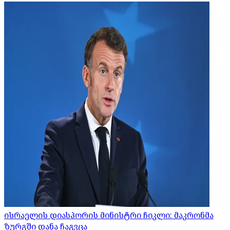
ისრაელის დიასპორის მინისტრი ჩიკლი: მაკრონმა
ზურგში დანა ჩაგვცა