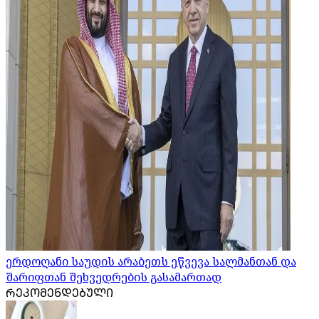
ერდოღანი საუდის არაბეთს ეწვევა სალმანთან და
შარიფთან შეხვედრების გასამართად
ᲠᲔᲙᲝᲛᲔᲜᲓᲔᲑᲣᲚᲘ