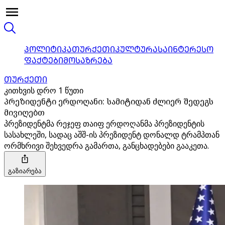
ᲞᲝᲚᲘᲢᲘᲙᲐ
ᲗᲣᲠᲥᲔᲗᲘ
ᲙᲣᲚᲢᲣᲠᲐ
ᲡᲐᲘᲜᲢᲔᲠᲔᲡᲝ
ᲤᲐᲥᲢᲔᲑᲘ
ᲛᲝᲡᲐᲖᲠᲔᲑᲐ
ᲗᲣᲠᲥᲔᲗᲘ
კითხვის დრო 1 წუთი
პრეზიდენტი ერდოღანი: სამიტიდან ძლიერ შედეგს
მივიღებთ
პრეზიდენტმა რეჯეფ თაიფ ერდოღანმა პრეზიდენტის
სასახლეში, სადაც აშშ-ის პრეზიდენტ დონალდ ტრამპთან
ორმხრივი შეხვედრა გამართა, განცხადებები გააკეთა.
გაზიარება