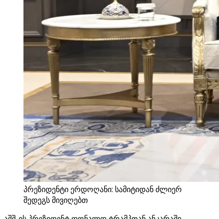
პრეზიდენტი ერდოღანი: სამიტიდან ძლიერ
შედეგს მივიღებთ
აშშ-ის პრეზიდენტ დონალდ ტრამპთან ანკარაში