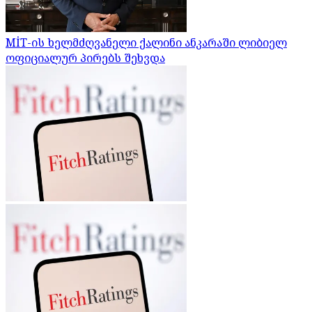
MİT-ის ხელმძღვანელი ქალინი ანკარაში ლიბიელ
ოფიციალურ პირებს შეხვდა