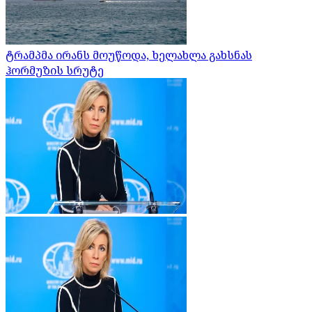
ტრამპმა ირანს მოუწოდა, ხელახლა გახსნას
ჰორმუზის სრუტე