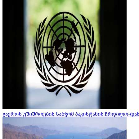
გაეროს უშიშროების საბჭომ პაკისტანის ჩრდილო-დ