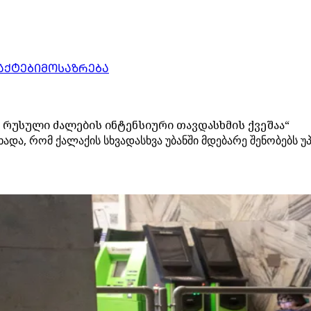
ᲐᲥᲢᲔᲑᲘ
ᲛᲝᲡᲐᲖᲠᲔᲑᲐ
 რუსული ძალების ინტენსიური თავდასხმის ქვეშაა“
ადა, რომ ქალაქის სხვადასხვა უბანში მდებარე შენობებს 