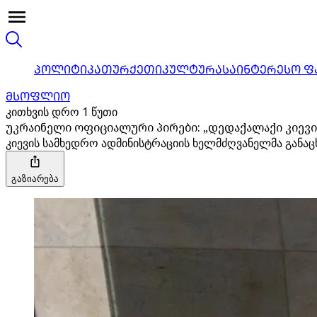
ᲞᲝᲚᲘᲢᲘᲙᲐ
ᲗᲣᲠᲥᲔᲗᲘ
ᲙᲣᲚᲢᲣᲠᲐ
ᲡᲐᲘᲜᲢᲔᲠᲔᲡᲝ Ფ
ᲛᲡᲝᲤᲚᲘᲝ
კითხვის დრო 1 წუთი
უკრაინელი ოფიციალური პირები: „დედაქალაქი კიევი
კიევის სამხედრო ადმინისტრაციის ხელმძღვანელმა განაცხ
გაზიარება