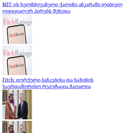
MİT-ის ხელმძღვანელი ქალინი ანკარაში ლიბიელ
ოფიციალურ პირებს შეხვდა
Fitch: თურქული ბანკებისა და ხაზინის
საერთაშორისო რეპუტაცია მაღალია