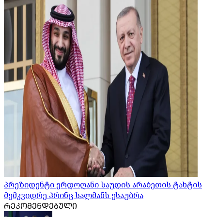
პრეზიდენტი ერდოღანი საუდის არაბეთის ტახტის
მემკვიდრე პრინც სალმანს ესაუბრა
ᲠᲔᲙᲝᲛᲔᲜᲓᲔᲑᲣᲚᲘ