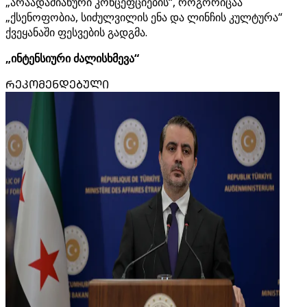
„არაადამიანური კონცეფციების“, როგორიცაა
„ქსენოფობია, სიძულვილის ენა და ლინჩის კულტურა“
ქვეყანაში ფესვების გადგმა.
„ინტენსიური ძალისხმევა“
ᲠᲔᲙᲝᲛᲔᲜᲓᲔᲑᲣᲚᲘ