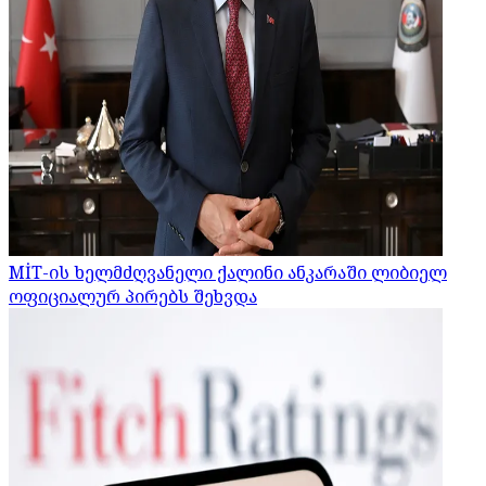
MİT-ის ხელმძღვანელი ქალინი ანკარაში ლიბიელ
ოფიციალურ პირებს შეხვდა