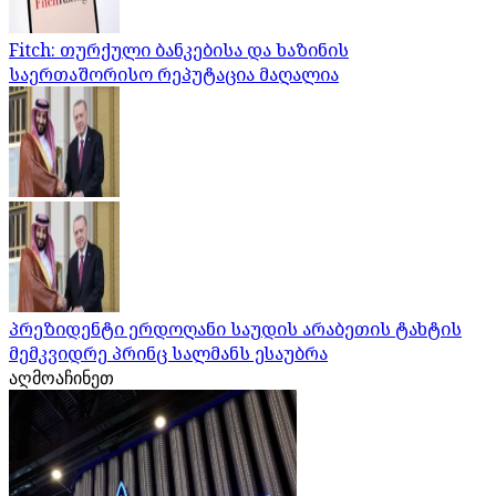
Fitch: თურქული ბანკებისა და ხაზინის
საერთაშორისო რეპუტაცია მაღალია
პრეზიდენტი ერდოღანი საუდის არაბეთის ტახტის
მემკვიდრე პრინც სალმანს ესაუბრა
აღმოაჩინეთ