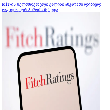
MİT-ის ხელმძღვანელი ქალინი ანკარაში ლიბიელ
ოფიციალურ პირებს შეხვდა