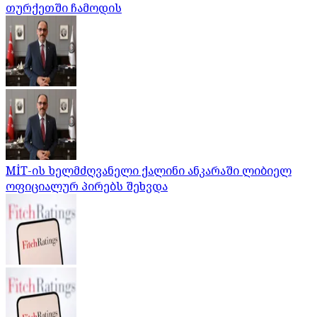
თურქეთში ჩამოდის
MİT-ის ხელმძღვანელი ქალინი ანკარაში ლიბიელ
ოფიციალურ პირებს შეხვდა