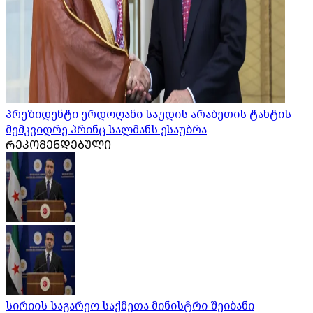
პრეზიდენტი ერდოღანი საუდის არაბეთის ტახტის
მემკვიდრე პრინც სალმანს ესაუბრა
ᲠᲔᲙᲝᲛᲔᲜᲓᲔᲑᲣᲚᲘ
სირიის საგარეო საქმეთა მინისტრი შეიბანი