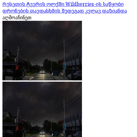
რუსეთის ტვერის ოლქში Wildberries-ის საწყობი
დრონების თავდასხმის შედეგად კვლავ დაზიანდა
აღმოაჩინეთ