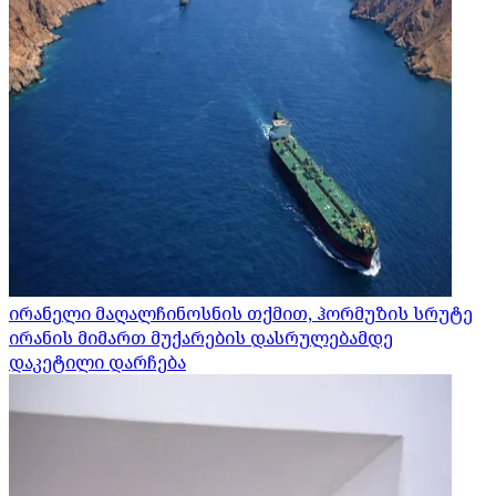
ირანელი მაღალჩინოსნის თქმით, ჰორმუზის სრუტე
ირანის მიმართ მუქარების დასრულებამდე
დაკეტილი დარჩება