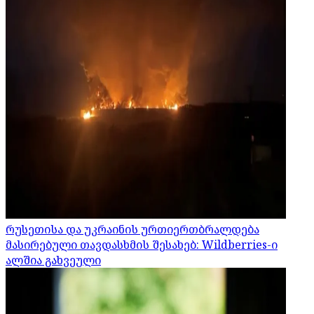
რუსეთისა და უკრაინის ურთიერთბრალდება
მასირებული თავდასხმის შესახებ: Wildberries-ი
ალშია გახვეული