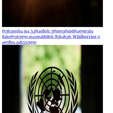
რუსეთისა და უკრაინის ურთიერთბრალდება
მასირებული თავდასხმის შესახებ: Wildberries-ი
ალშია გახვეული