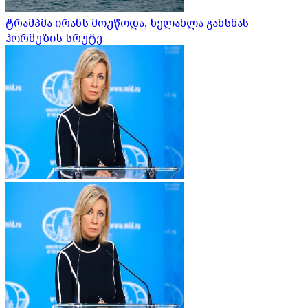
ტრამპმა ირანს მოუწოდა, ხელახლა გახსნას
ჰორმუზის სრუტე