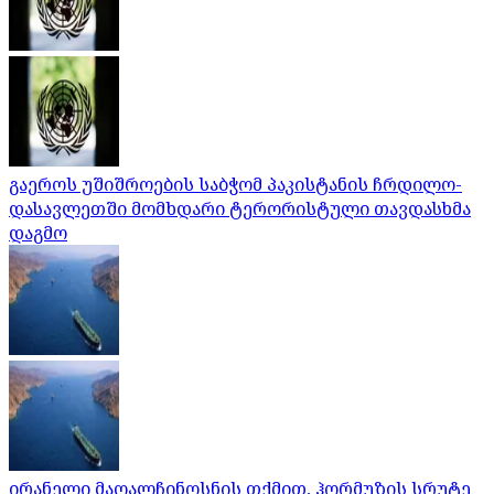
გაეროს უშიშროების საბჭომ პაკისტანის ჩრდილო-
დასავლეთში მომხდარი ტერორისტული თავდასხმა
დაგმო
ირანელი მაღალჩინოსნის თქმით, ჰორმუზის სრუტე