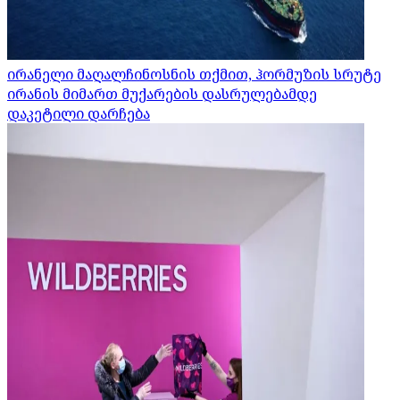
ირანელი მაღალჩინოსნის თქმით, ჰორმუზის სრუტე
ირანის მიმართ მუქარების დასრულებამდე
დაკეტილი დარჩება