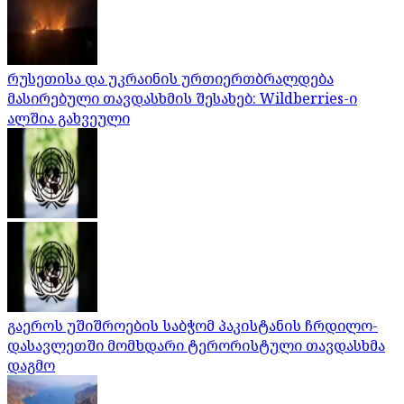
რუსეთისა და უკრაინის ურთიერთბრალდება
მასირებული თავდასხმის შესახებ: Wildberries-ი
ალშია გახვეული
გაეროს უშიშროების საბჭომ პაკისტანის ჩრდილო-
დასავლეთში მომხდარი ტერორისტული თავდასხმა
დაგმო