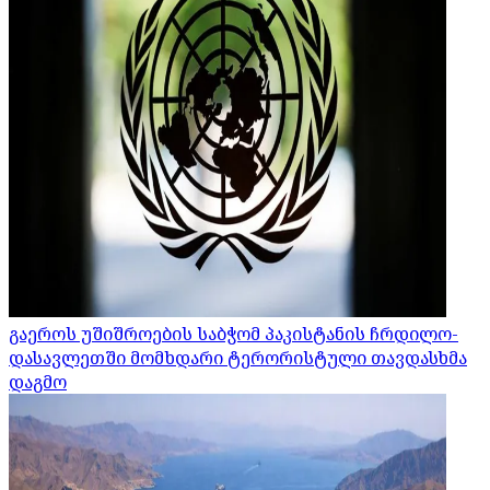
გაეროს უშიშროების საბჭომ პაკისტანის ჩრდილო-
დასავლეთში მომხდარი ტერორისტული თავდასხმა
დაგმო