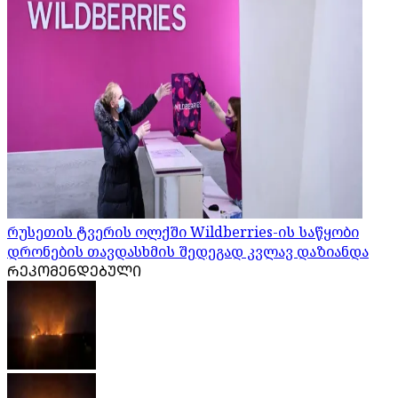
რუსეთის ტვერის ოლქში Wildberries-ის საწყობი
დრონების თავდასხმის შედეგად კვლავ დაზიანდა
ᲠᲔᲙᲝᲛᲔᲜᲓᲔᲑᲣᲚᲘ