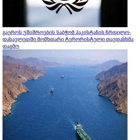
გაეროს უშიშროების საბჭომ პაკისტანის ჩრდილო-
დასავლეთში მომხდარი ტერორისტული თავდასხმა
დაგმო