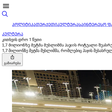
ᲞᲝᲚᲘᲢᲘᲙᲐ
ᲗᲣᲠᲥᲔᲗᲘ
ᲙᲣᲚᲢᲣᲠᲐ
ᲡᲐᲘᲜᲢᲔᲠᲔᲡᲝ Ფ
ᲙᲣᲚᲢᲣᲠᲐ
კითხვის დრო 1 წუთი
1,7 მილიონზე მეტმა მუსლიმმა ჰაჯის რიტუალი შეას
1,7 მილიონზე მეტმა მუსლიმმა, რომლებიც ჰაჯის შესასრ
გაზიარება