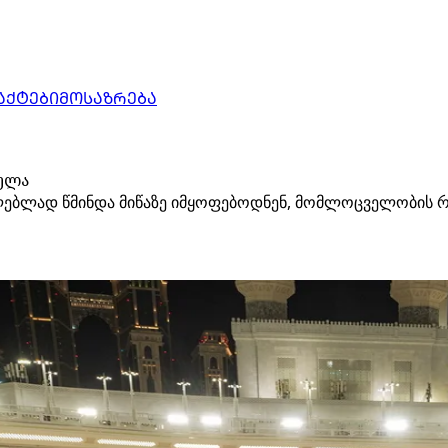
ᲐᲥᲢᲔᲑᲘ
ᲛᲝᲡᲐᲖᲠᲔᲑᲐ
რულა
ულებლად წმინდა მიწაზე იმყოფებოდნენ, მომლოცველობის რ