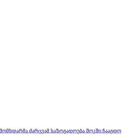
მომხდარმა ძარცვამ საზოგადოება შოკში ჩააგდო