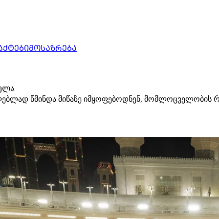
ᲐᲥᲢᲔᲑᲘ
ᲛᲝᲡᲐᲖᲠᲔᲑᲐ
რულა
ულებლად წმინდა მიწაზე იმყოფებოდნენ, მომლოცველობის რ