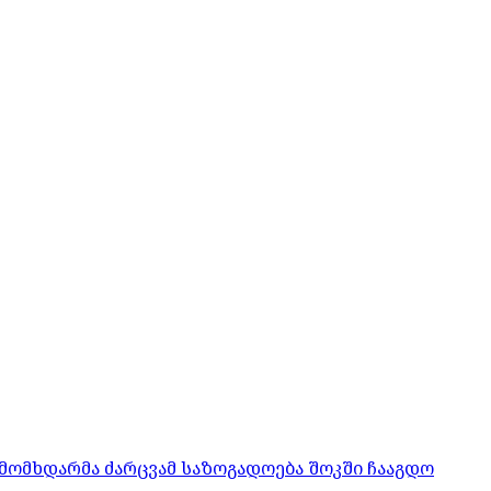
მომხდარმა ძარცვამ საზოგადოება შოკში ჩააგდო