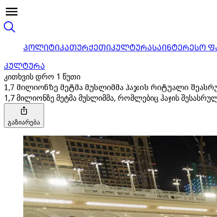
ᲞᲝᲚᲘᲢᲘᲙᲐ
ᲗᲣᲠᲥᲔᲗᲘ
ᲙᲣᲚᲢᲣᲠᲐ
ᲡᲐᲘᲜᲢᲔᲠᲔᲡᲝ Ფ
ᲙᲣᲚᲢᲣᲠᲐ
კითხვის დრო 1 წუთი
1,7 მილიონზე მეტმა მუსლიმმა ჰაჯის რიტუალი შეას
1,7 მილიონზე მეტმა მუსლიმმა, რომლებიც ჰაჯის შესასრ
გაზიარება