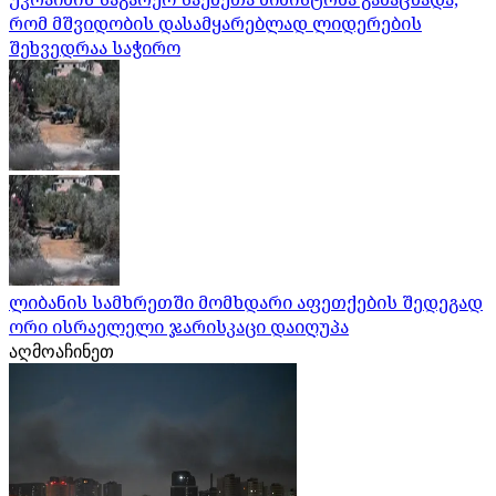
რომ მშვიდობის დასამყარებლად ლიდერების
შეხვედრაა საჭირო
ლიბანის სამხრეთში მომხდარი აფეთქების შედეგად
ორი ისრაელელი ჯარისკაცი დაიღუპა
აღმოაჩინეთ