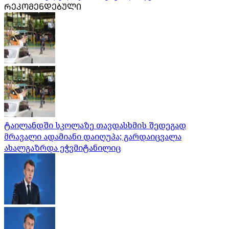
ᲠᲔᲙᲝᲛᲔᲜᲓᲔᲑᲣᲚᲘ
ტაილანდში სკოლაზე თავდასხმის შედეგად
მრავალი ადამიანი დაიღუპა; გარდაიცვალა
ახალგაზრდა ეჭვმიტანილიც