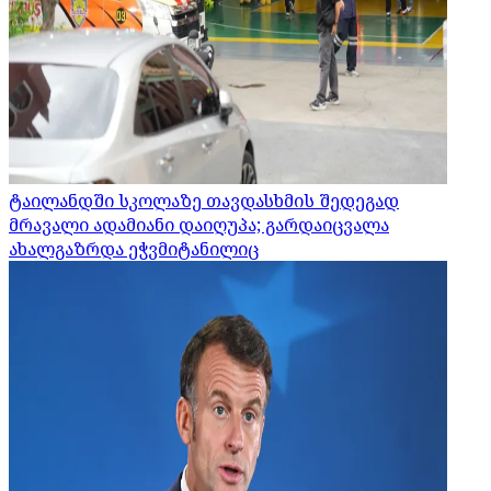
ტაილანდში სკოლაზე თავდასხმის შედეგად
მრავალი ადამიანი დაიღუპა; გარდაიცვალა
ახალგაზრდა ეჭვმიტანილიც