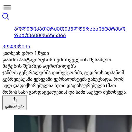
ᲞᲝᲚᲘᲢᲘᲙᲐ
ᲗᲣᲠᲥᲔᲗᲘ
ᲙᲣᲚᲢᲣᲠᲐ
ᲡᲐᲘᲜᲢᲔᲠᲔᲡᲝ
ᲤᲐᲥᲢᲔᲑᲘ
ᲛᲝᲡᲐᲖᲠᲔᲑᲐ
ᲞᲝᲚᲘᲢᲘᲙᲐ
კითხვის დრო 1 წუთი
ჯანმო ჰანტავირუსის შემთხვევების შესაძლო
მატების შესახებ აფრთხილებს
ჯანმოს გენერალურმა დირექტორმა, ტედროს ადჰანომ
გებრეიესუსმა ჟენევაში ჟურნალისტებს განუცხადა, რომ
სულ დაფიქსირებულია ხუთი დადასტურებული (მათ
შორის სამი გარდაცვალების) და სამი საეჭვო შემთხვევა.
გაზიარება