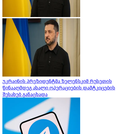
უკრაინის პრეზიდენტმა ზელენსკიმ რუსეთის
წინააღმდეგ ახალი ოპერაციების დამტკიცების
შესახებ განაცხადა