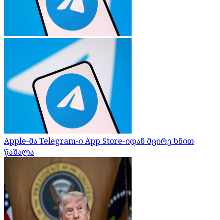
Apple-მა Telegram-ი App Store-იდან მცირე ხნით
წაშალა