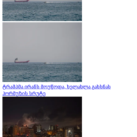
ტრამპმა ირანს მოუწოდა, ხელახლა გახსნას
ჰორმუზის სრუტე