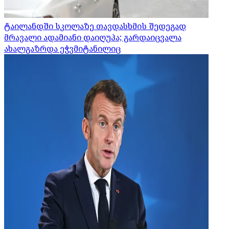
ტაილანდში სკოლაზე თავდასხმის შედეგად
მრავალი ადამიანი დაიღუპა; გარდაიცვალა
ახალგაზრდა ეჭვმიტანილიც