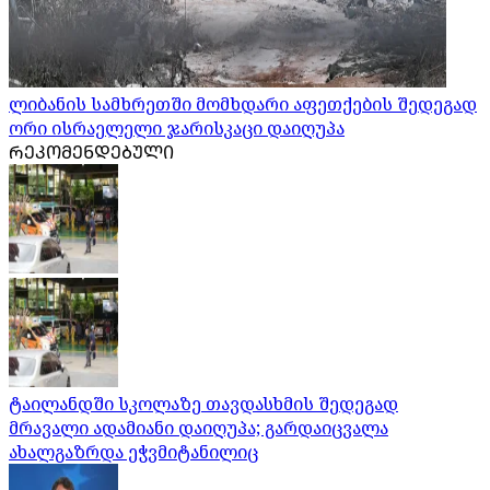
ლიბანის სამხრეთში მომხდარი აფეთქების შედეგად
ორი ისრაელელი ჯარისკაცი დაიღუპა
ᲠᲔᲙᲝᲛᲔᲜᲓᲔᲑᲣᲚᲘ
ტაილანდში სკოლაზე თავდასხმის შედეგად
მრავალი ადამიანი დაიღუპა; გარდაიცვალა
ახალგაზრდა ეჭვმიტანილიც