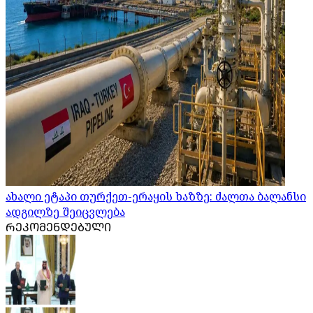
ახალი ეტაპი თურქეთ-ერაყის ხაზზე: ძალთა ბალანსი
ადგილზე შეიცვლება
ᲠᲔᲙᲝᲛᲔᲜᲓᲔᲑᲣᲚᲘ