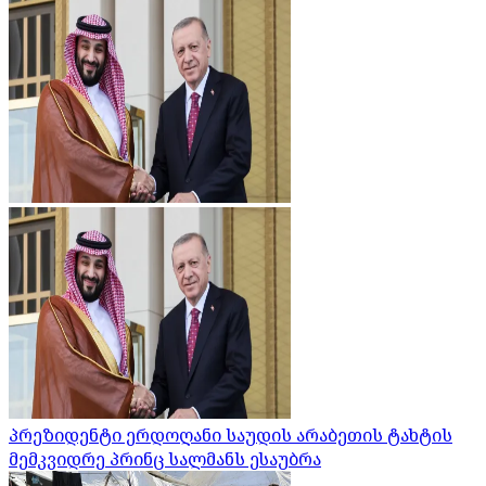
პრეზიდენტი ერდოღანი საუდის არაბეთის ტახტის
მემკვიდრე პრინც სალმანს ესაუბრა