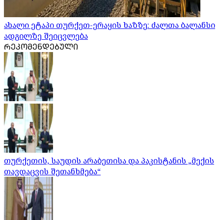
ახალი ეტაპი თურქეთ-ერაყის ხაზზე: ძალთა ბალანსი
ადგილზე შეიცვლება
ᲠᲔᲙᲝᲛᲔᲜᲓᲔᲑᲣᲚᲘ
თურქეთის, საუდის არაბეთისა და პაკისტანის „მექის
თავდაცვის შეთანხმება“