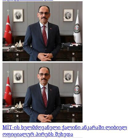
MİT-ის ხელმძღვანელი ქალინი ანკარაში ლიბიელ
ოფიციალურ პირებს შეხვდა