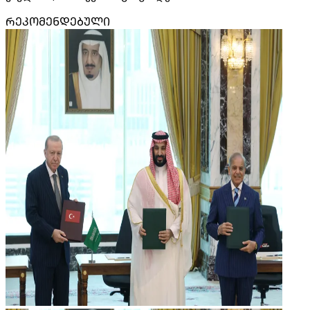
ᲠᲔᲙᲝᲛᲔᲜᲓᲔᲑᲣᲚᲘ