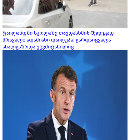
ტაილანდში სკოლაზე თავდასხმის შედეგად
მრავალი ადამიანი დაიღუპა; გარდაიცვალა
ახალგაზრდა ეჭვმიტანილიც