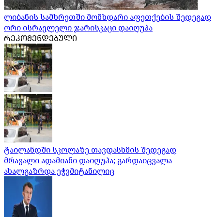
ლიბანის სამხრეთში მომხდარი აფეთქების შედეგად
ორი ისრაელელი ჯარისკაცი დაიღუპა
ᲠᲔᲙᲝᲛᲔᲜᲓᲔᲑᲣᲚᲘ
ტაილანდში სკოლაზე თავდასხმის შედეგად
მრავალი ადამიანი დაიღუპა; გარდაიცვალა
ახალგაზრდა ეჭვმიტანილიც