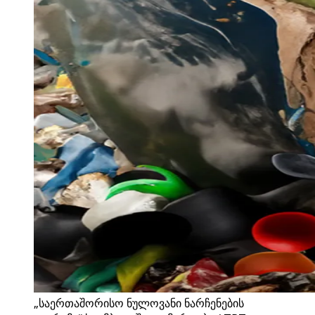
„საერთაშორისო ნულოვანი ნარჩენების