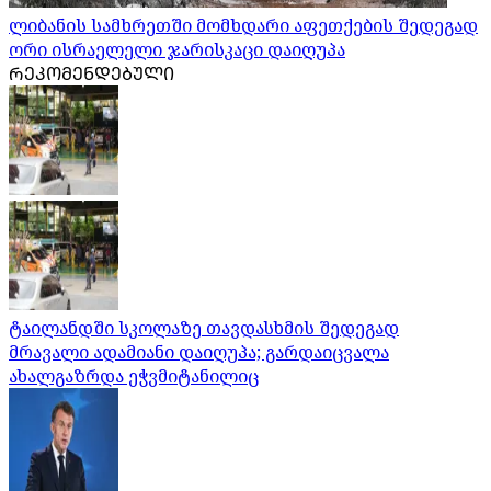
ლიბანის სამხრეთში მომხდარი აფეთქების შედეგად
ორი ისრაელელი ჯარისკაცი დაიღუპა
ᲠᲔᲙᲝᲛᲔᲜᲓᲔᲑᲣᲚᲘ
ტაილანდში სკოლაზე თავდასხმის შედეგად
მრავალი ადამიანი დაიღუპა; გარდაიცვალა
ახალგაზრდა ეჭვმიტანილიც