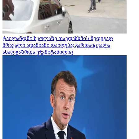
ტაილანდში სკოლაზე თავდასხმის შედეგად
მრავალი ადამიანი დაიღუპა; გარდაიცვალა
ახალგაზრდა ეჭვმიტანილიც