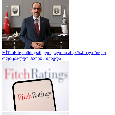
MİT-ის ხელმძღვანელი ქალინი ანკარაში ლიბიელ
ოფიციალურ პირებს შეხვდა