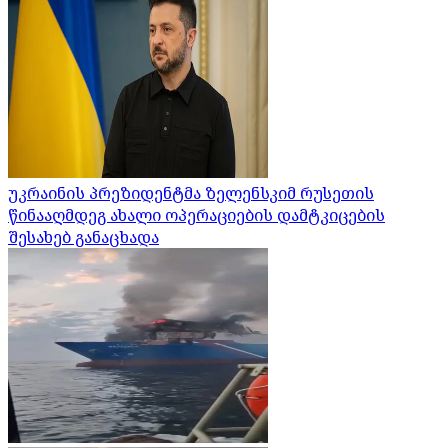
უკრაინის პრეზიდენტმა ზელენსკიმ რუსეთის
წინააღმდეგ ახალი ოპერაციების დამტკიცების
შესახებ განაცხადა