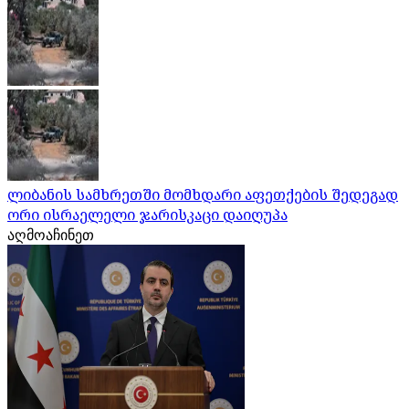
ლიბანის სამხრეთში მომხდარი აფეთქების შედეგად
ორი ისრაელელი ჯარისკაცი დაიღუპა
აღმოაჩინეთ