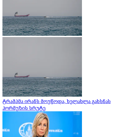
ტრამპმა ირანს მოუწოდა, ხელახლა გახსნას
ჰორმუზის სრუტე