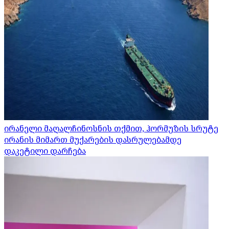
ირანელი მაღალჩინოსნის თქმით, ჰორმუზის სრუტე
ირანის მიმართ მუქარების დასრულებამდე
დაკეტილი დარჩება