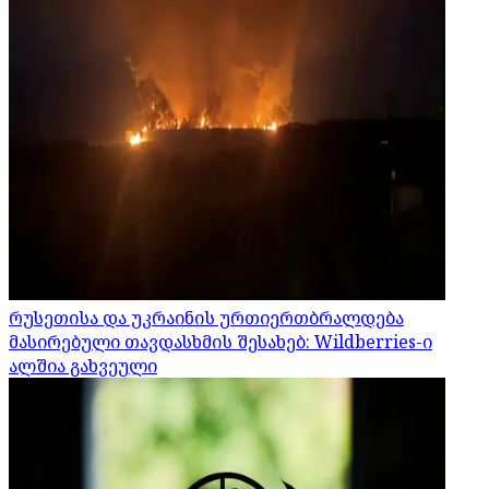
რუსეთისა და უკრაინის ურთიერთბრალდება
მასირებული თავდასხმის შესახებ: Wildberries-ი
ალშია გახვეული