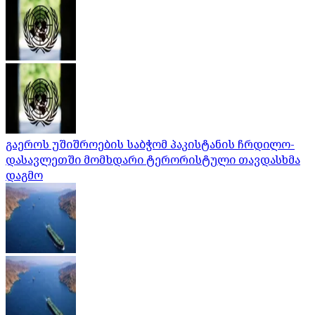
გაეროს უშიშროების საბჭომ პაკისტანის ჩრდილო-
დასავლეთში მომხდარი ტერორისტული თავდასხმა
დაგმო