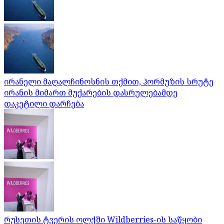
ირანელი მაღალჩინოსნის თქმით, ჰორმუზის სრუტე
ირანის მიმართ მუქარების დასრულებამდე
დაკეტილი დარჩება
რუსეთის ტვერის ოლქში Wildberries-ის საწყობი