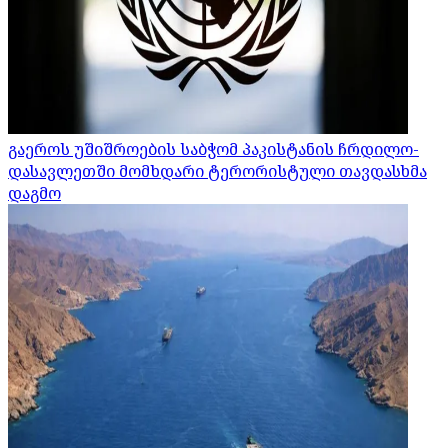
გაეროს უშიშროების საბჭომ პაკისტანის ჩრდილო-
დასავლეთში მომხდარი ტერორისტული თავდასხმა
დაგმო