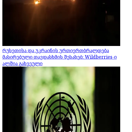
რუსეთისა და უკრაინის ურთიერთბრალდება
მასირებული თავდასხმის შესახებ: Wildberries-ი
ალშია გახვეული