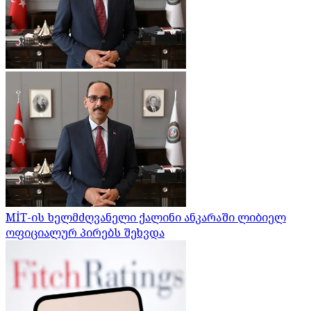
MİT-ის ხელმძღვანელი ქალინი ანკარაში ლიბიელ
ოფიციალურ პირებს შეხვდა