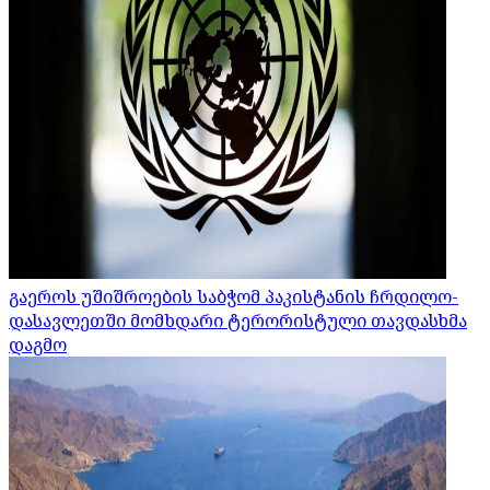
გაეროს უშიშროების საბჭომ პაკისტანის ჩრდილო-
დასავლეთში მომხდარი ტერორისტული თავდასხმა
დაგმო