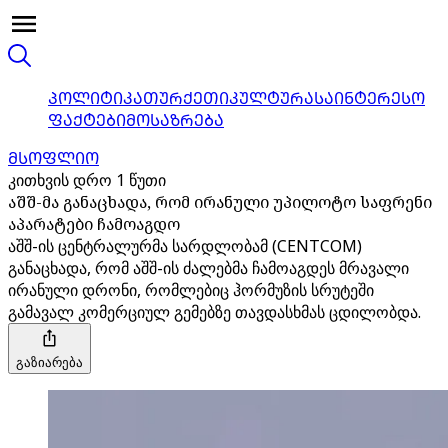
ᲞᲝᲚᲘᲢᲘᲙᲐ
ᲗᲣᲠᲥᲔᲗᲘ
ᲙᲣᲚᲢᲣᲠᲐ
ᲡᲐᲘᲜᲢᲔᲠᲔᲡᲝ
ᲤᲐᲥᲢᲔᲑᲘ
ᲛᲝᲡᲐᲖᲠᲔᲑᲐ
ᲛᲡᲝᲤᲚᲘᲝ
კითხვის დრო 1 წუთი
აშშ-მა განაცხადა, რომ ირანული უპილოტო საფრენი
აპარატები ჩამოაგდო
აშშ-ის ცენტრალურმა სარდლობამ (CENTCOM)
განაცხადა, რომ აშშ-ის ძალებმა ჩამოაგდეს მრავალი
ირანული დრონი, რომლებიც ჰორმუზის სრუტეში
გამავალ კომერციულ გემებზე თავდასხმას ცდილობდა.
გაზიარება