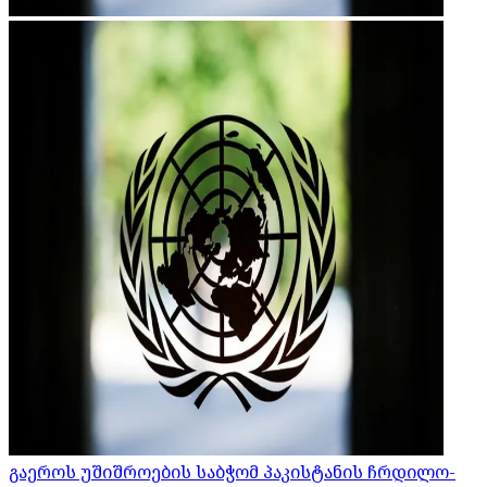
გაეროს უშიშროების საბჭომ პაკისტანის ჩრდილო-