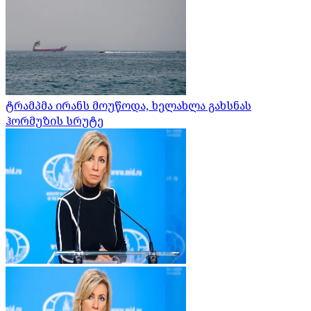
ტრამპმა ირანს მოუწოდა, ხელახლა გახსნას
ჰორმუზის სრუტე