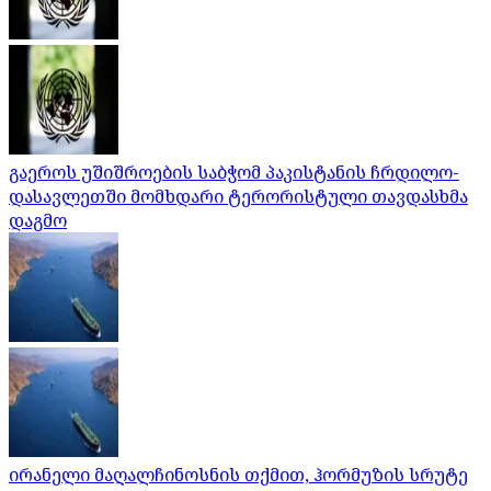
გაეროს უშიშროების საბჭომ პაკისტანის ჩრდილო-
დასავლეთში მომხდარი ტერორისტული თავდასხმა
დაგმო
ირანელი მაღალჩინოსნის თქმით, ჰორმუზის სრუტე