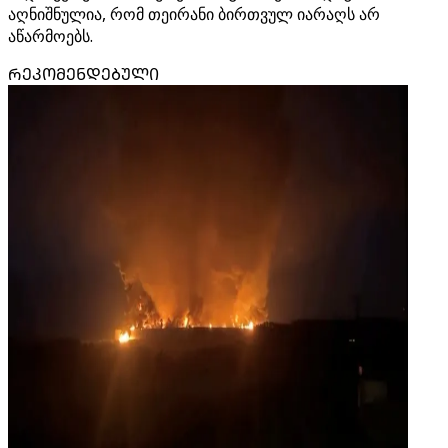
აღნიშნულია, რომ თეირანი ბირთვულ იარაღს არ
აწარმოებს.
ᲠᲔᲙᲝᲛᲔᲜᲓᲔᲑᲣᲚᲘ