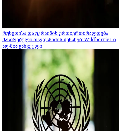
რუსეთისა და უკრაინის ურთიერთბრალდება
მასირებული თავდასხმის შესახებ: Wildberries-ი
ალშია გახვეული