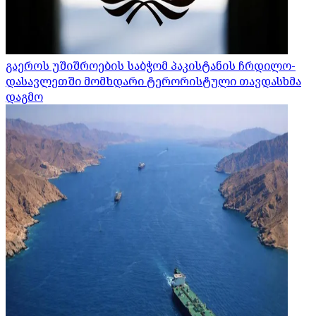
გაეროს უშიშროების საბჭომ პაკისტანის ჩრდილო-
დასავლეთში მომხდარი ტერორისტული თავდასხმა
დაგმო