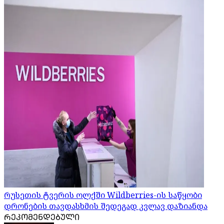
რუსეთის ტვერის ოლქში Wildberries-ის საწყობი
დრონების თავდასხმის შედეგად კვლავ დაზიანდა
ᲠᲔᲙᲝᲛᲔᲜᲓᲔᲑᲣᲚᲘ