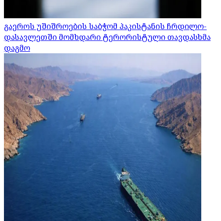
გაეროს უშიშროების საბჭომ პაკისტანის ჩრდილო-
დასავლეთში მომხდარი ტერორისტული თავდასხმა
დაგმო