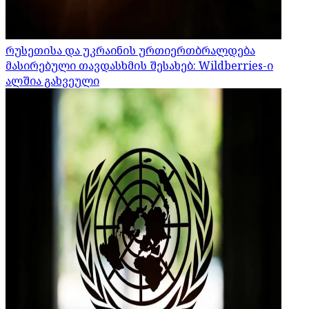
რუსეთისა და უკრაინის ურთიერთბრალდება
მასირებული თავდასხმის შესახებ: Wildberries-ი
ალშია გახვეული