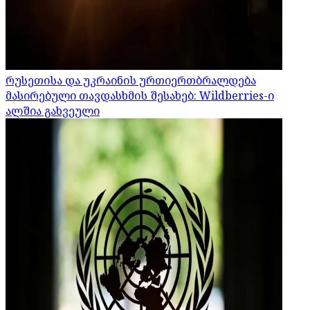
რუსეთისა და უკრაინის ურთიერთბრალდება
მასირებული თავდასხმის შესახებ: Wildberries-ი
ალშია გახვეული