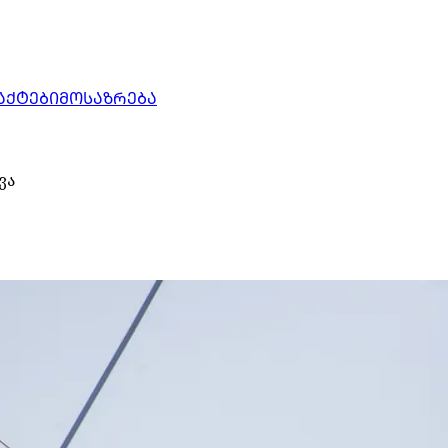
ᲐᲥᲢᲔᲑᲘ
ᲛᲝᲡᲐᲖᲠᲔᲑᲐ
ვა