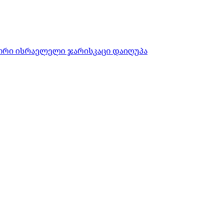
ორი ისრაელელი ჯარისკაცი დაიღუპა