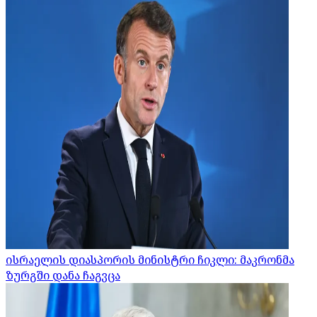
ისრაელის დიასპორის მინისტრი ჩიკლი: მაკრონმა
ზურგში დანა ჩაგვცა