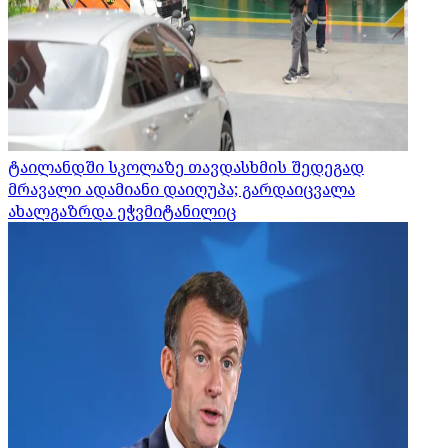
ტაილანდში სკოლაზე თავდასხმის შედეგად
მრავალი ადამიანი დაიღუპა; გარდაიცვალა
ახალგაზრდა ეჭვმიტანილიც