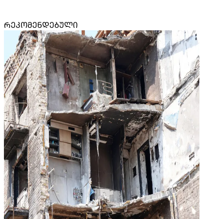
ᲠᲔᲙᲝᲛᲔᲜᲓᲔᲑᲣᲚᲘ