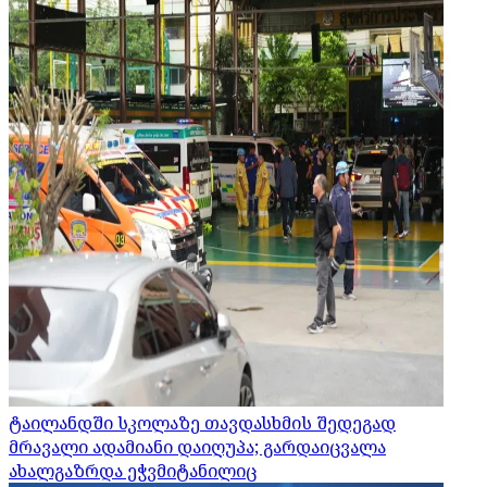
ტაილანდში სკოლაზე თავდასხმის შედეგად
მრავალი ადამიანი დაიღუპა; გარდაიცვალა
ახალგაზრდა ეჭვმიტანილიც