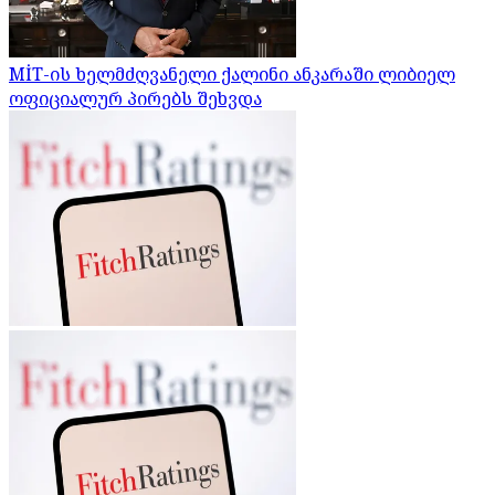
MİT-ის ხელმძღვანელი ქალინი ანკარაში ლიბიელ
ოფიციალურ პირებს შეხვდა