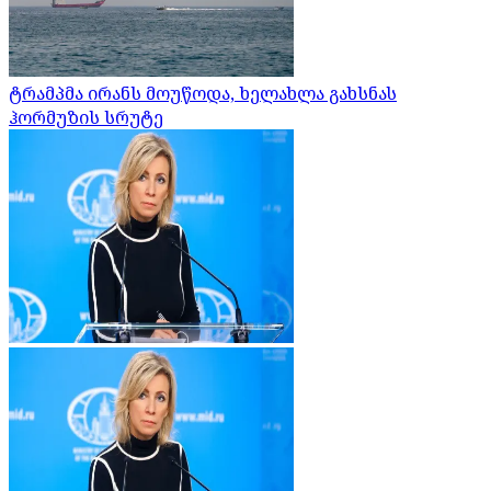
ტრამპმა ირანს მოუწოდა, ხელახლა გახსნას
ჰორმუზის სრუტე