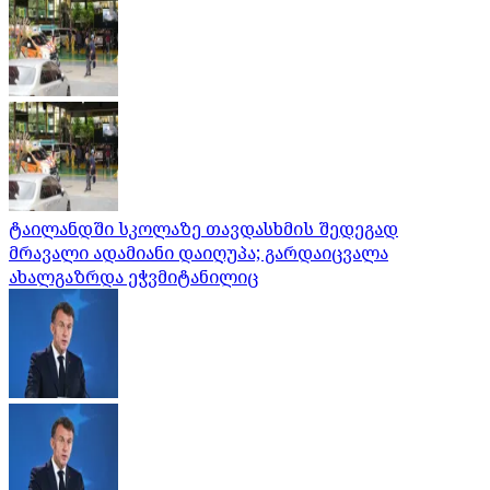
ტაილანდში სკოლაზე თავდასხმის შედეგად
მრავალი ადამიანი დაიღუპა; გარდაიცვალა
ახალგაზრდა ეჭვმიტანილიც