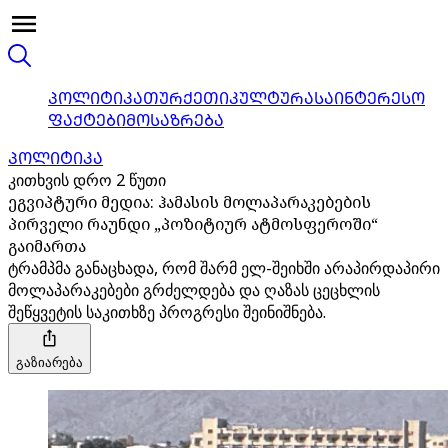
ᲞᲝᲚᲘᲢᲘᲙᲐ
ᲗᲣᲠᲥᲔᲗᲘ
ᲙᲣᲚᲢᲣᲠᲐ
ᲡᲐᲘᲜᲢᲔᲠᲔᲡᲝ
ᲤᲐᲥᲢᲔᲑᲘ
ᲛᲝᲡᲐᲖᲠᲔᲑᲐ
ᲞᲝᲚᲘᲢᲘᲙᲐ
კითხვის დრო 2 წუთი
ეგვიპტური მედია: ჰამასის მოლაპარაკებების
პირველი რაუნდი „პოზიტიურ ატმოსფეროში“
გაიმართა
ტრამპმა განაცხადა, რომ შარმ ელ-შეიხში არაპირდაპირი
მოლაპარაკებები გრძელდება და ღაზას ცეცხლის
შეწყვეტის საკითხზე პროგრესი შეინიშნება.
გაზიარება