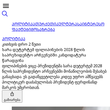
ᲞᲝᲚᲘᲢᲘᲙᲐ
ᲗᲣᲠᲥᲔᲗᲘ
ᲙᲣᲚᲢᲣᲠᲐ
ᲡᲐᲘᲜᲢᲔᲠᲔᲡᲝ
ᲤᲐᲥᲢᲔᲑᲘ
ᲛᲝᲡᲐᲖᲠᲔᲑᲐ
ᲞᲝᲚᲘᲢᲘᲙᲐ
კითხვის დრო 2 წუთი
სარა დუტერტემ ფილიპინების 2028 წლის
საპრეზიდენტო არჩევნებში კანდიდატურა
წარადგინა
ფილიპინების ვიცე-პრეზიდენტმა სარა დუტერტემ 2028
წლის საპრეზიდენტო არჩევნებში მონაწილეობის შესახებ
განაცხადა. ეს გადაწყვეტილება კიდევ უფრო ამწვავებს
პოლიტიკურ დაძაბულობას პრეზიდენტ ფერდინანდ
მარკოს უმცროსთან.
გაზიარება