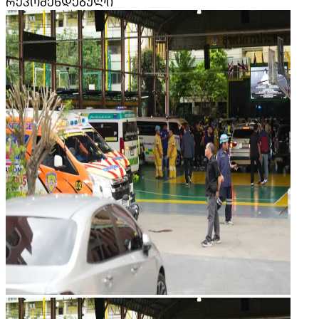
ᲠᲔᲙᲝᲛᲔᲜᲓᲔᲑᲣᲚᲘ