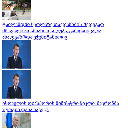
ტაილანდში სკოლაზე თავდასხმის შედეგად
მრავალი ადამიანი დაიღუპა; გარდაიცვალა
ახალგაზრდა ეჭვმიტანილიც
ისრაელის დიასპორის მინისტრი ჩიკლი: მაკრონმა
ზურგში დანა ჩაგვცა