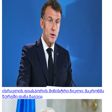
ისრაელის დიასპორის მინისტრი ჩიკლი: მაკრონმა
ზურგში დანა ჩაგვცა