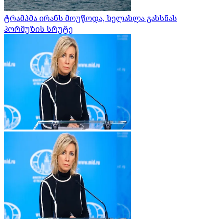
ტრამპმა ირანს მოუწოდა, ხელახლა გახსნას
ჰორმუზის სრუტე