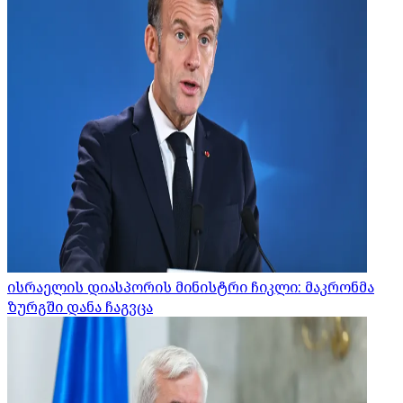
ისრაელის დიასპორის მინისტრი ჩიკლი: მაკრონმა
ზურგში დანა ჩაგვცა