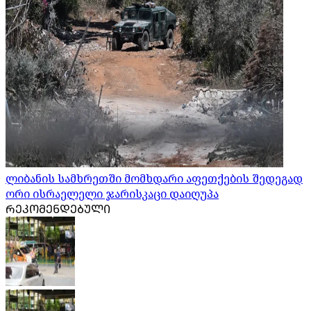
ლიბანის სამხრეთში მომხდარი აფეთქების შედეგად
ორი ისრაელელი ჯარისკაცი დაიღუპა
ᲠᲔᲙᲝᲛᲔᲜᲓᲔᲑᲣᲚᲘ