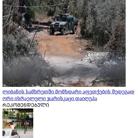
ლიბანის სამხრეთში მომხდარი აფეთქების შედეგად
ორი ისრაელელი ჯარისკაცი დაიღუპა
ᲠᲔᲙᲝᲛᲔᲜᲓᲔᲑᲣᲚᲘ