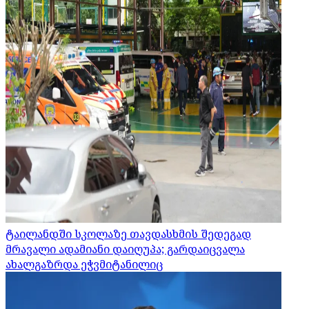
ტაილანდში სკოლაზე თავდასხმის შედეგად
მრავალი ადამიანი დაიღუპა; გარდაიცვალა
ახალგაზრდა ეჭვმიტანილიც