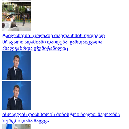
ტაილანდში სკოლაზე თავდასხმის შედეგად
მრავალი ადამიანი დაიღუპა; გარდაიცვალა
ახალგაზრდა ეჭვმიტანილიც
ისრაელის დიასპორის მინისტრი ჩიკლი: მაკრონმა
ზურგში დანა ჩაგვცა