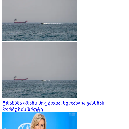
ტრამპმა ირანს მოუწოდა, ხელახლა გახსნას
ჰორმუზის სრუტე