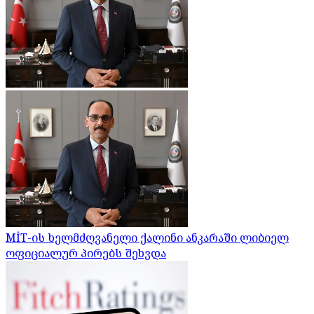
MİT-ის ხელმძღვანელი ქალინი ანკარაში ლიბიელ
ოფიციალურ პირებს შეხვდა