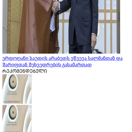
ერდოღანი საუდის არაბეთს ეწვევა სალმანთან და
შარიფთან შეხვედრების გასამართად
ᲠᲔᲙᲝᲛᲔᲜᲓᲔᲑᲣᲚᲘ