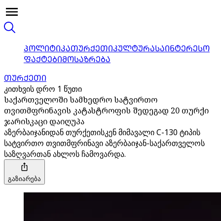
ᲞᲝᲚᲘᲢᲘᲙᲐ
ᲗᲣᲠᲥᲔᲗᲘ
ᲙᲣᲚᲢᲣᲠᲐ
ᲡᲐᲘᲜᲢᲔᲠᲔᲡᲝ
ᲤᲐᲥᲢᲔᲑᲘ
ᲛᲝᲡᲐᲖᲠᲔᲑᲐ
ᲗᲣᲠᲥᲔᲗᲘ
კითხვის დრო 1 წუთი
საქართველოში სამხედრო სატვირთო
თვითმფრინავის კატასტროფის შედეგად 20 თურქი
ჯარისკაცი დაიღუპა
აზერბაიჯანიდან თურქეთისკენ მიმავალი C-130 ტიპის
სატვირთო თვითმფრინავი აზერბაიჯან-საქართველოს
საზღვართან ახლოს ჩამოვარდა.
გაზიარება