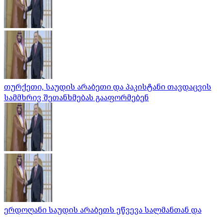
თურქეთი, საუდის არაბეთი და პაკისტანი თავდაცვის
სამმხრივ შეთანხმებას გააფორმებენ
ერდოღანი საუდის არაბეთს ეწვევა სალმანთან და