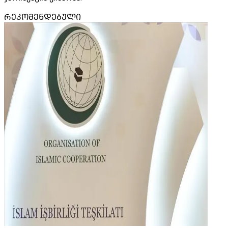
ᲠᲔᲙᲝᲛᲔᲜᲓᲔᲑᲣᲚᲘ