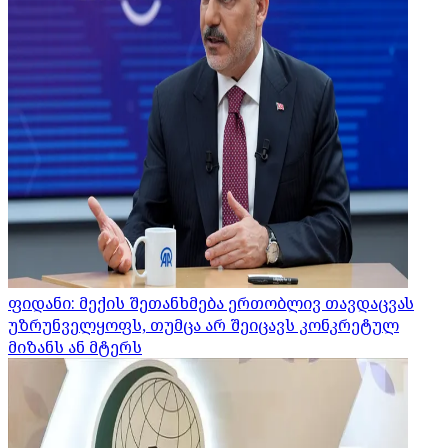
ფიდანი: მექის შეთანხმება ერთობლივ თავდაცვას
უზრუნველყოფს, თუმცა არ შეიცავს კონკრეტულ
მიზანს ან მტერს