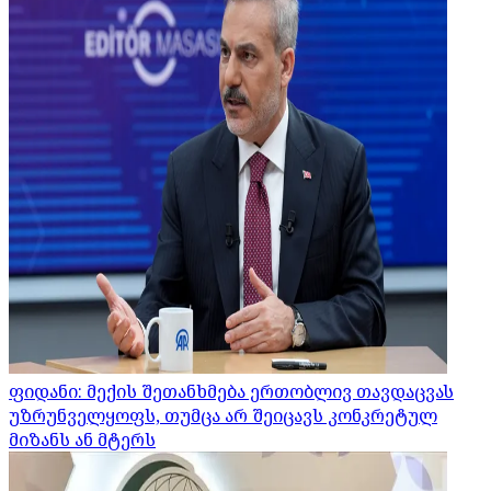
ფიდანი: მექის შეთანხმება ერთობლივ თავდაცვას
უზრუნველყოფს, თუმცა არ შეიცავს კონკრეტულ
მიზანს ან მტერს