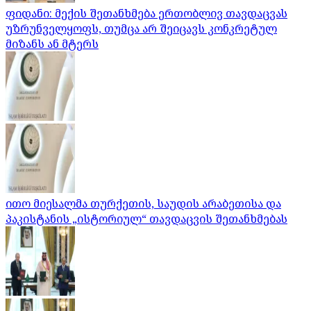
ფიდანი: მექის შეთანხმება ერთობლივ თავდაცვას
უზრუნველყოფს, თუმცა არ შეიცავს კონკრეტულ
მიზანს ან მტერს
ითო მიესალმა თურქეთის, საუდის არაბეთისა და
პაკისტანის „ისტორიულ“ თავდაცვის შეთანხმებას