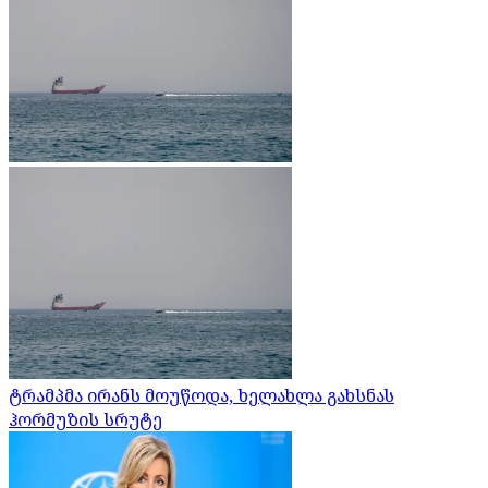
ტრამპმა ირანს მოუწოდა, ხელახლა გახსნას
ჰორმუზის სრუტე