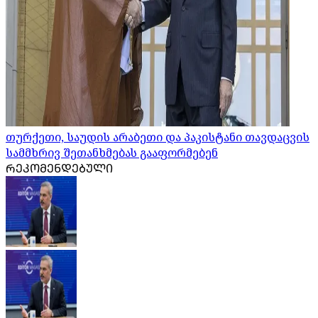
თურქეთი, საუდის არაბეთი და პაკისტანი თავდაცვის
სამმხრივ შეთანხმებას გააფორმებენ
ᲠᲔᲙᲝᲛᲔᲜᲓᲔᲑᲣᲚᲘ