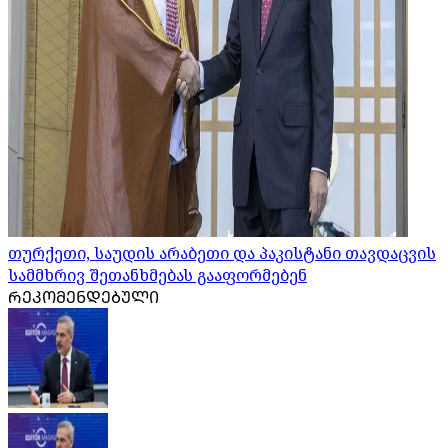
თურქეთი, საუდის არაბეთი და პაკისტანი თავდაცვის
სამმხრივ შეთანხმებას გააფორმებენ
ᲠᲔᲙᲝᲛᲔᲜᲓᲔᲑᲣᲚᲘ