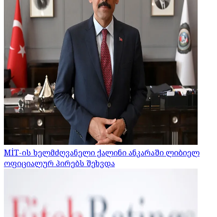
MİT-ის ხელმძღვანელი ქალინი ანკარაში ლიბიელ
ოფიციალურ პირებს შეხვდა