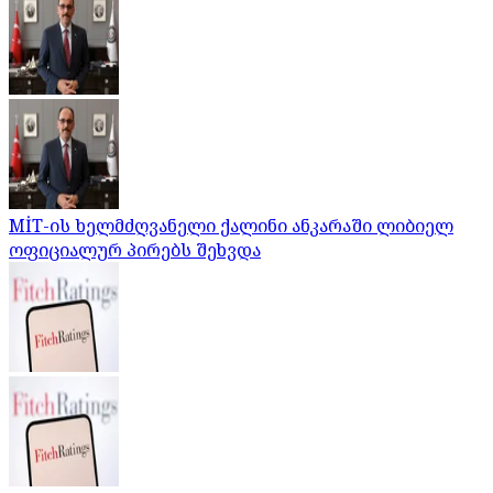
MİT-ის ხელმძღვანელი ქალინი ანკარაში ლიბიელ
ოფიციალურ პირებს შეხვდა