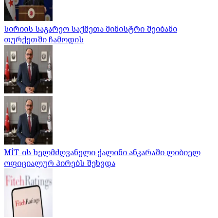
სირიის საგარეო საქმეთა მინისტრი შეიბანი
თურქეთში ჩამოდის
MİT-ის ხელმძღვანელი ქალინი ანკარაში ლიბიელ
ოფიციალურ პირებს შეხვდა