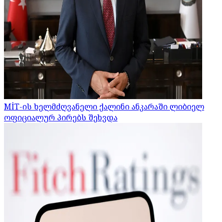
MİT-ის ხელმძღვანელი ქალინი ანკარაში ლიბიელ
ოფიციალურ პირებს შეხვდა