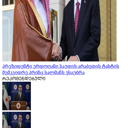
პრეზიდენტი ერდოღანი საუდის არაბეთის ტახტის
მემკვიდრე პრინც სალმანს ესაუბრა
ᲠᲔᲙᲝᲛᲔᲜᲓᲔᲑᲣᲚᲘ