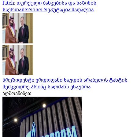
Fitch: თურქული ბანკებისა და ხაზინის
საერთაშორისო რეპუტაცია მაღალია
პრეზიდენტი ერდოღანი საუდის არაბეთის ტახტის
მემკვიდრე პრინც სალმანს ესაუბრა
აღმოაჩინეთ