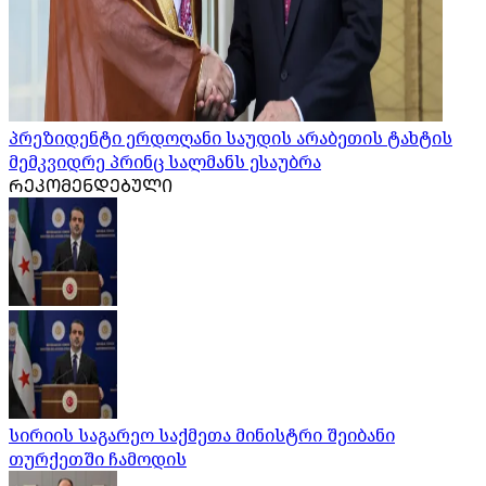
პრეზიდენტი ერდოღანი საუდის არაბეთის ტახტის
მემკვიდრე პრინც სალმანს ესაუბრა
ᲠᲔᲙᲝᲛᲔᲜᲓᲔᲑᲣᲚᲘ
სირიის საგარეო საქმეთა მინისტრი შეიბანი
თურქეთში ჩამოდის