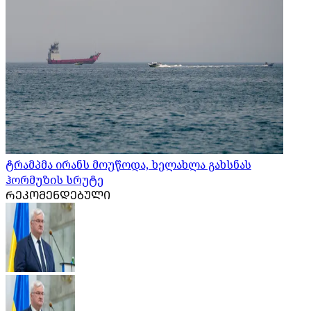
ტრამპმა ირანს მოუწოდა, ხელახლა გახსნას
ჰორმუზის სრუტე
ᲠᲔᲙᲝᲛᲔᲜᲓᲔᲑᲣᲚᲘ