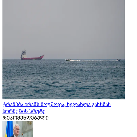
ტრამპმა ირანს მოუწოდა, ხელახლა გახსნას
ჰორმუზის სრუტე
ᲠᲔᲙᲝᲛᲔᲜᲓᲔᲑᲣᲚᲘ