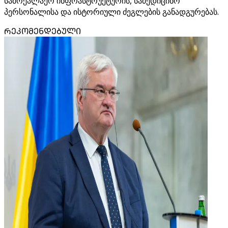
სამოქალაქო ინფრასტრუქტურის, სამედიცინო
პერსონალისა და ისტორიული ძეგლების განადგურებას.
ᲠᲔᲙᲝᲛᲔᲜᲓᲔᲑᲣᲚᲘ