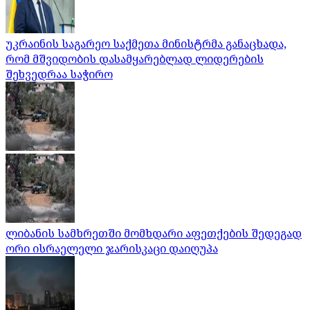
უკრაინის საგარეო საქმეთა მინისტრმა განაცხადა,
რომ მშვიდობის დასამყარებლად ლიდერების
შეხვედრაა საჭირო
ლიბანის სამხრეთში მომხდარი აფეთქების შედეგად
ორი ისრაელელი ჯარისკაცი დაიღუპა