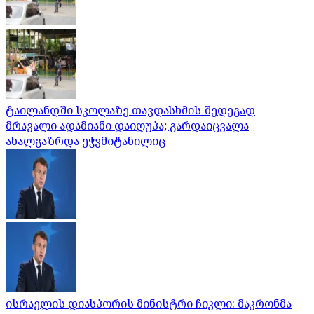
ტაილანდში სკოლაზე თავდასხმის შედეგად
მრავალი ადამიანი დაიღუპა; გარდაიცვალა
ახალგაზრდა ეჭვმიტანილიც
ისრაელის დიასპორის მინისტრი ჩიკლი: მაკრონმა