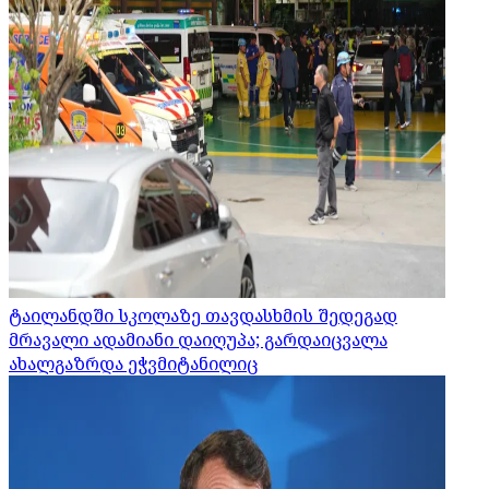
ტაილანდში სკოლაზე თავდასხმის შედეგად
მრავალი ადამიანი დაიღუპა; გარდაიცვალა
ახალგაზრდა ეჭვმიტანილიც