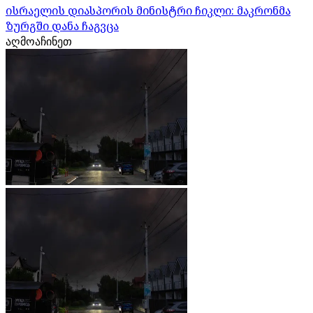
ისრაელის დიასპორის მინისტრი ჩიკლი: მაკრონმა
ზურგში დანა ჩაგვცა
აღმოაჩინეთ