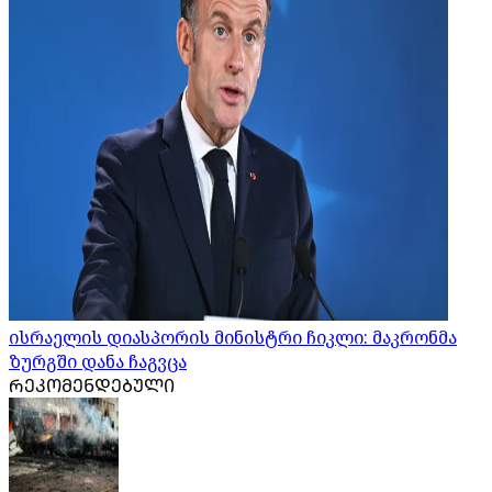
ისრაელის დიასპორის მინისტრი ჩიკლი: მაკრონმა
ზურგში დანა ჩაგვცა
ᲠᲔᲙᲝᲛᲔᲜᲓᲔᲑᲣᲚᲘ