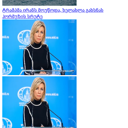
ტრამპმა ირანს მოუწოდა, ხელახლა გახსნას
ჰორმუზის სრუტე