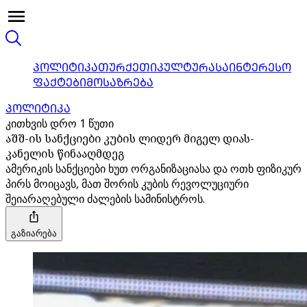
ᲞᲝᲚᲘᲢᲘᲙᲐ
ᲗᲣᲠᲥᲔᲗᲘ
ᲙᲣᲚᲢᲣᲠᲐ
ᲡᲐᲘᲜᲢᲔᲠᲔᲡᲝ
ᲤᲐᲥᲢᲔᲑᲘ
ᲛᲝᲡᲐᲖᲠᲔᲑᲐ
ᲞᲝᲚᲘᲢᲘᲙᲐ
კითხვის დრო 1 წუთი
აშშ-ის სანქციები კუბის ლიდერ მიგელ დიას-
კანელის წინააღმდეგ
ამერიკის სანქციები ხუთ ორგანიზაციასა და ოთხ ფიზიკურ
პირს მოიცავს, მათ შორის კუბის რევოლუციური
შეიარაღებული ძალების სამინისტროს.
გაზიარება