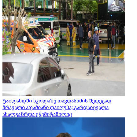
ტაილანდში სკოლაზე თავდასხმის შედეგად
მრავალი ადამიანი დაიღუპა; გარდაიცვალა
ახალგაზრდა ეჭვმიტანილიც