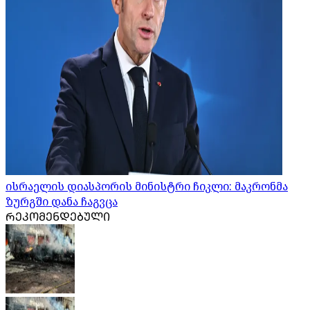
ისრაელის დიასპორის მინისტრი ჩიკლი: მაკრონმა
ზურგში დანა ჩაგვცა
ᲠᲔᲙᲝᲛᲔᲜᲓᲔᲑᲣᲚᲘ