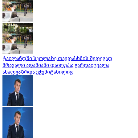
ტაილანდში სკოლაზე თავდასხმის შედეგად
მრავალი ადამიანი დაიღუპა; გარდაიცვალა
ახალგაზრდა ეჭვმიტანილიც