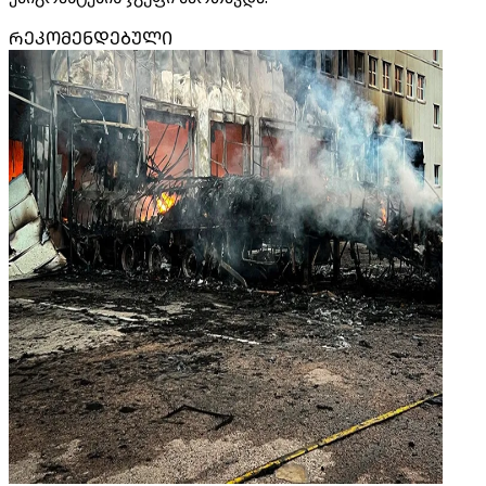
ᲠᲔᲙᲝᲛᲔᲜᲓᲔᲑᲣᲚᲘ