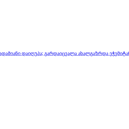
ადამიანი დაიღუპა; გარდაიცვალა ახალგაზრდა ეჭვმიტ