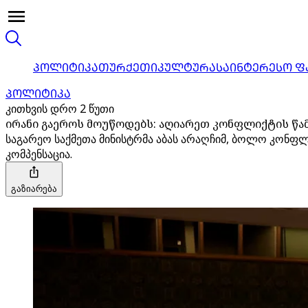
ᲞᲝᲚᲘᲢᲘᲙᲐ
ᲗᲣᲠᲥᲔᲗᲘ
ᲙᲣᲚᲢᲣᲠᲐ
ᲡᲐᲘᲜᲢᲔᲠᲔᲡᲝ Ფ
ᲞᲝᲚᲘᲢᲘᲙᲐ
კითხვის დრო 2 წუთი
ირანი გაეროს მოუწოდებს: აღიარეთ კონფლიქტის წამ
საგარეო საქმეთა მინისტრმა აბას არაღჩიმ, ბოლო კონფ
კომპენსაცია.
გაზიარება