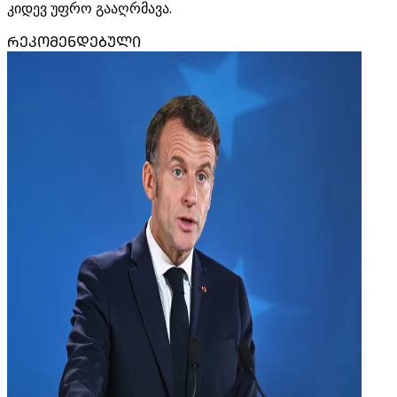
კიდევ უფრო გააღრმავა.
ᲠᲔᲙᲝᲛᲔᲜᲓᲔᲑᲣᲚᲘ