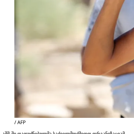
/ AFP
აშშ-ში დაფუძნებულმა საქველმოქმედო ორგანიზაციამ