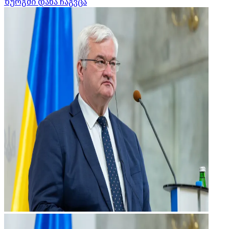
ზურგში დანა ჩაგვცა