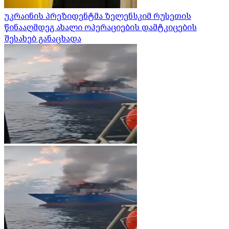
უკრაინის პრეზიდენტმა ზელენსკიმ რუსეთის
წინააღმდეგ ახალი ოპერაციების დამტკიცების
შესახებ განაცხადა