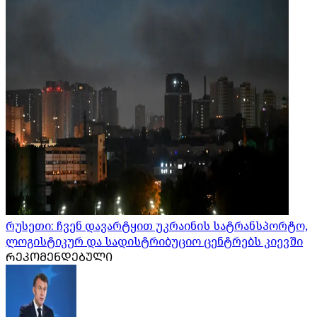
რუსეთი: ჩვენ დავარტყით უკრაინის სატრანსპორტო,
ლოგისტიკურ და სადისტრიბუციო ცენტრებს კიევში
ᲠᲔᲙᲝᲛᲔᲜᲓᲔᲑᲣᲚᲘ