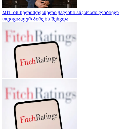
MİT-ის ხელმძღვანელი ქალინი ანკარაში ლიბიელ
ოფიციალურ პირებს შეხვდა