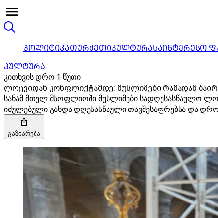
ᲞᲝᲚᲘᲢᲘᲙᲐ
ᲗᲣᲠᲥᲔᲗᲘ
ᲙᲣᲚᲢᲣᲠᲐ
ᲡᲐᲘᲜᲢᲔᲠᲔᲡᲝ Ფ
ᲙᲣᲚᲢᲣᲠᲐ
კითხვის დრო 1 წუთი
ლოცვიდან კონფლიქტამდე: მუსლიმები რამადან ბაირ
სანამ მთელ მსოფლიოში მუსლიმები სადღესასწაულო ლოც
იძულებული გახდა დღესასწაული თავშესაფრებსა და დროე
გაზიარება