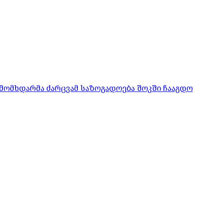
მომხდარმა ძარცვამ საზოგადოება შოკში ჩააგდო