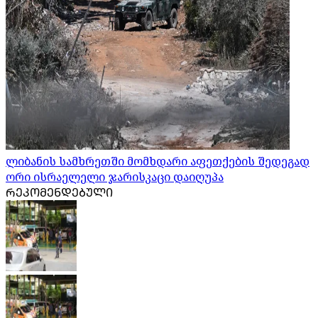
ლიბანის სამხრეთში მომხდარი აფეთქების შედეგად
ორი ისრაელელი ჯარისკაცი დაიღუპა
ᲠᲔᲙᲝᲛᲔᲜᲓᲔᲑᲣᲚᲘ