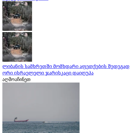
ლიბანის სამხრეთში მომხდარი აფეთქების შედეგად
ორი ისრაელელი ჯარისკაცი დაიღუპა
აღმოაჩინეთ