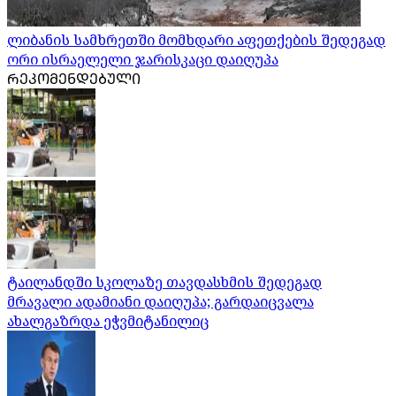
ლიბანის სამხრეთში მომხდარი აფეთქების შედეგად
ორი ისრაელელი ჯარისკაცი დაიღუპა
ᲠᲔᲙᲝᲛᲔᲜᲓᲔᲑᲣᲚᲘ
ტაილანდში სკოლაზე თავდასხმის შედეგად
მრავალი ადამიანი დაიღუპა; გარდაიცვალა
ახალგაზრდა ეჭვმიტანილიც