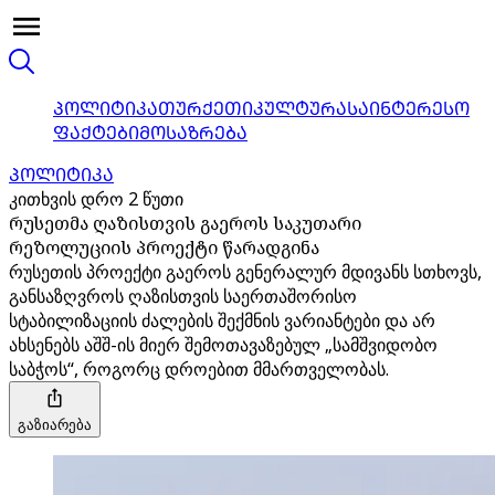
ᲞᲝᲚᲘᲢᲘᲙᲐ
ᲗᲣᲠᲥᲔᲗᲘ
ᲙᲣᲚᲢᲣᲠᲐ
ᲡᲐᲘᲜᲢᲔᲠᲔᲡᲝ
ᲤᲐᲥᲢᲔᲑᲘ
ᲛᲝᲡᲐᲖᲠᲔᲑᲐ
ᲞᲝᲚᲘᲢᲘᲙᲐ
კითხვის დრო 2 წუთი
რუსეთმა ღაზისთვის გაეროს საკუთარი
რეზოლუციის პროექტი წარადგინა
რუსეთის პროექტი გაეროს გენერალურ მდივანს სთხოვს,
განსაზღვროს ღაზისთვის საერთაშორისო
სტაბილიზაციის ძალების შექმნის ვარიანტები და არ
ახსენებს აშშ-ის მიერ შემოთავაზებულ „სამშვიდობო
საბჭოს“, როგორც დროებით მმართველობას.
გაზიარება