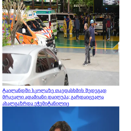
ტაილანდში სკოლაზე თავდასხმის შედეგად
მრავალი ადამიანი დაიღუპა; გარდაიცვალა
ახალგაზრდა ეჭვმიტანილიც