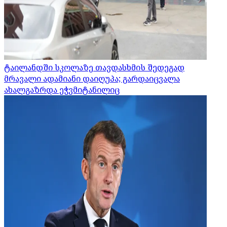
ტაილანდში სკოლაზე თავდასხმის შედეგად
მრავალი ადამიანი დაიღუპა; გარდაიცვალა
ახალგაზრდა ეჭვმიტანილიც