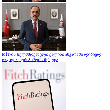
MİT-ის ხელმძღვანელი ქალინი ანკარაში ლიბიელ
ოფიციალურ პირებს შეხვდა