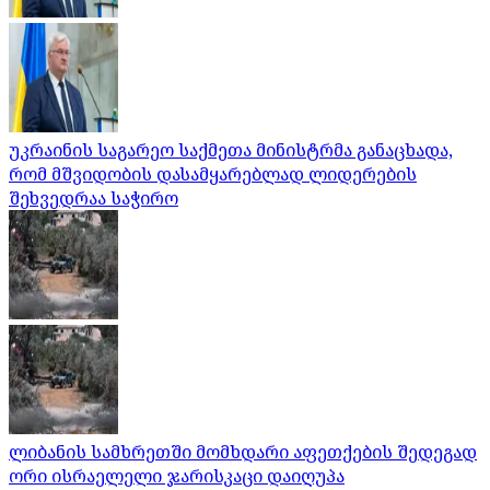
უკრაინის საგარეო საქმეთა მინისტრმა განაცხადა,
რომ მშვიდობის დასამყარებლად ლიდერების
შეხვედრაა საჭირო
ლიბანის სამხრეთში მომხდარი აფეთქების შედეგად
ორი ისრაელელი ჯარისკაცი დაიღუპა