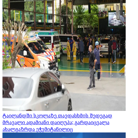
ტაილანდში სკოლაზე თავდასხმის შედეგად
მრავალი ადამიანი დაიღუპა; გარდაიცვალა
ახალგაზრდა ეჭვმიტანილიც