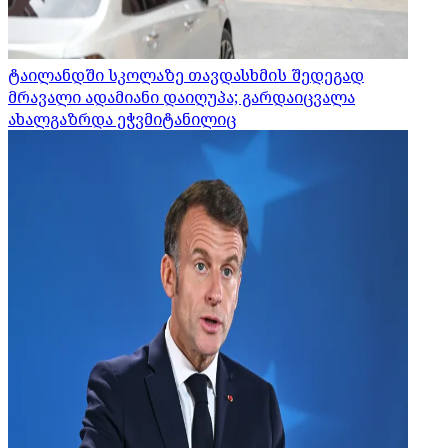
ტაილანდში სკოლაზე თავდასხმის შედეგად
მრავალი ადამიანი დაიღუპა; გარდაიცვალა
ახალგაზრდა ეჭვმიტანილიც