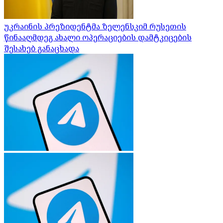
უკრაინის პრეზიდენტმა ზელენსკიმ რუსეთის
წინააღმდეგ ახალი ოპერაციების დამტკიცების
შესახებ განაცხადა