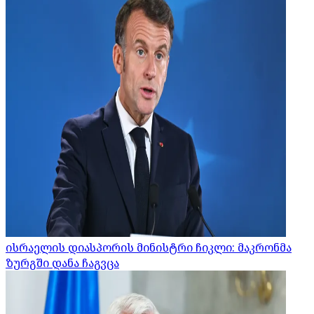
ისრაელის დიასპორის მინისტრი ჩიკლი: მაკრონმა
ზურგში დანა ჩაგვცა