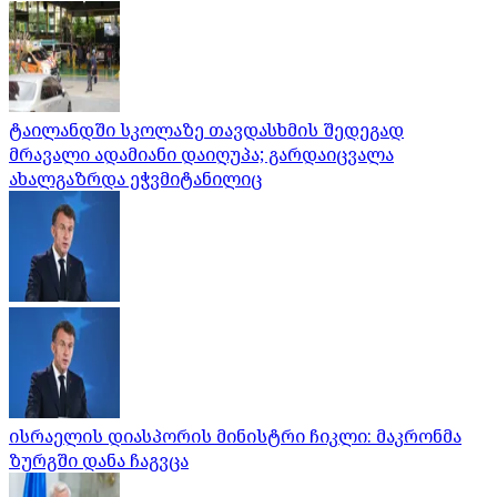
ტაილანდში სკოლაზე თავდასხმის შედეგად
მრავალი ადამიანი დაიღუპა; გარდაიცვალა
ახალგაზრდა ეჭვმიტანილიც
ისრაელის დიასპორის მინისტრი ჩიკლი: მაკრონმა
ზურგში დანა ჩაგვცა