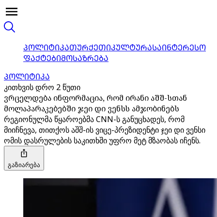
ᲞᲝᲚᲘᲢᲘᲙᲐ
ᲗᲣᲠᲥᲔᲗᲘ
ᲙᲣᲚᲢᲣᲠᲐ
ᲡᲐᲘᲜᲢᲔᲠᲔᲡᲝ
ᲤᲐᲥᲢᲔᲑᲘ
ᲛᲝᲡᲐᲖᲠᲔᲑᲐ
ᲞᲝᲚᲘᲢᲘᲙᲐ
კითხვის დრო 2 წუთი
ვრცელდება ინფორმაცია, რომ ირანი აშშ-სთან
მოლაპარაკებებში ჯეი დი ვენსს ამჯობინებს
რეგიონულმა წყაროებმა CNN-ს განუცხადეს, რომ
მიიჩნევა, თითქოს აშშ-ის ვიცე-პრეზიდენტი ჯეი დი ვენსი
ომის დასრულების საკითხში უფრო მეტ მზაობას იჩენს.
გაზიარება