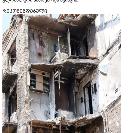
ᲠᲔᲙᲝᲛᲔᲜᲓᲔᲑᲣᲚᲘ