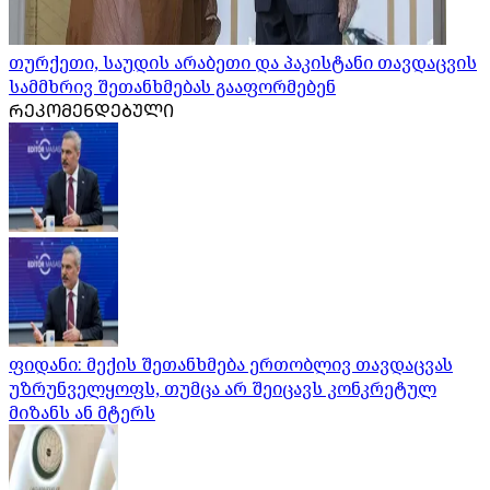
თურქეთი, საუდის არაბეთი და პაკისტანი თავდაცვის
სამმხრივ შეთანხმებას გააფორმებენ
ᲠᲔᲙᲝᲛᲔᲜᲓᲔᲑᲣᲚᲘ
ფიდანი: მექის შეთანხმება ერთობლივ თავდაცვას
უზრუნველყოფს, თუმცა არ შეიცავს კონკრეტულ
მიზანს ან მტერს