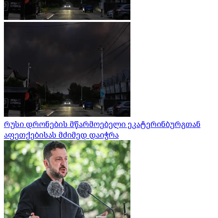
რუსი დრონების მწარმოებელი ეკატერინბურგთან
აფეთქებისას მძიმედ დაიჭრა