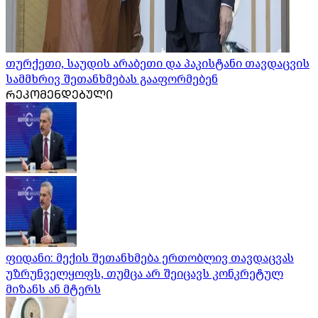
თურქეთი, საუდის არაბეთი და პაკისტანი თავდაცვის
სამმხრივ შეთანხმებას გააფორმებენ
ᲠᲔᲙᲝᲛᲔᲜᲓᲔᲑᲣᲚᲘ
ფიდანი: მექის შეთანხმება ერთობლივ თავდაცვას
უზრუნველყოფს, თუმცა არ შეიცავს კონკრეტულ
მიზანს ან მტერს